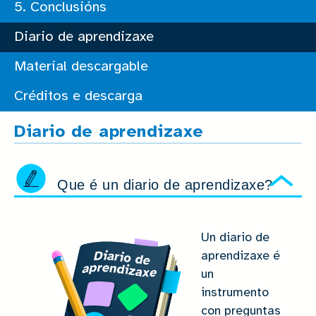
5. Conclusións
Diario de aprendizaxe
Material descargable
Créditos e descarga
Diario de aprendizaxe
Que é un diario de aprendizaxe?
Ocu
Un diario de
aprendizaxe é
un
instrumento
con preguntas