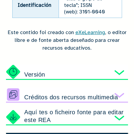
Identificación
tecla"; ISSN
(web): 3101-0040
Este contido foi creado con
eXeLearning
, o editor
libre e de fonte aberta deseñado para crear
recursos educativos.
Versión
Amo
Créditos dos recursos multimedia
Amo
Aquí tes o ficheiro fonte para editar
este REA
Amo