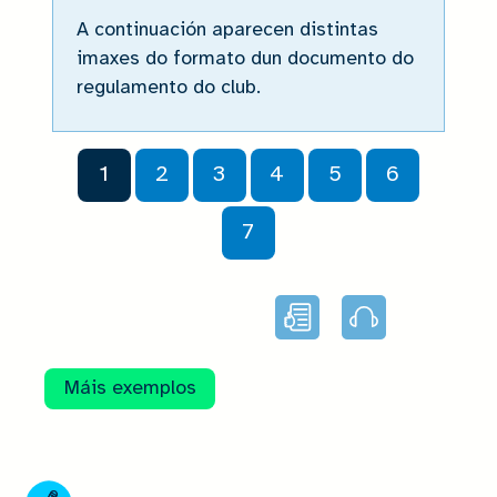
A continuación aparecen distintas
imaxes do formato dun documento do
regulamento do club.
1
2
3
4
5
6
7
Lectura
Audio
facilitada
Máis exemplos