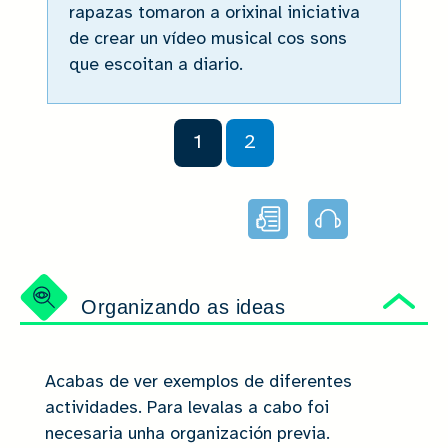
rapazas tomaron a orixinal iniciativa
de crear un vídeo musical cos sons
que escoitan a diario.
1
2
Lectura
Audio
facilitada
Organizando as ideas
Ocu
Acabas de ver exemplos de diferentes
actividades. Para levalas a cabo foi
necesaria unha organización previa.