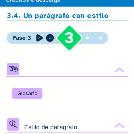
Créditos e descarga
3.4. Un parágrafo con estilo
Ocu
Glosario
Estilo de parágrafo
Ocu