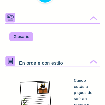
Ocu
Glosario
En orde e con estilo
Ocu
Cando
estás a
piques de
saír ao
recreo e