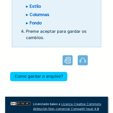
▸
Estilo
▸
Columnas
▸
Fondo
Preme aceptar para gardar os
cambios.
Lectura
Audio
facilitada
Como gardar o arquivo?
Licenciado baixo a
Licenza Creative Commons
Atribución Non-comercial Compartir igual 4.0