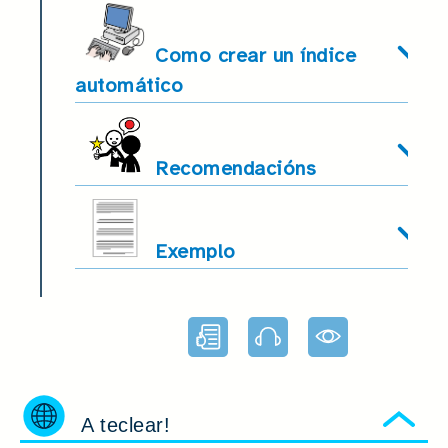
Como crear un índice
automático
Recomendacións
Exemplo
Lectura facilitada
Audio
Apoio
visual
A teclear!
Ocu