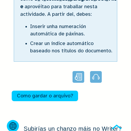
e
aprovéitao para traballar nesta
actividade. A partir del, debes:
Inserir unha numeración
automática de páxinas.
Crear un índice automático
baseado nos títulos do documento.
Lectura
Audio
facilitada
Como gardar o arquivo?
Subirías un chanzo máis no Writer?
Ocu