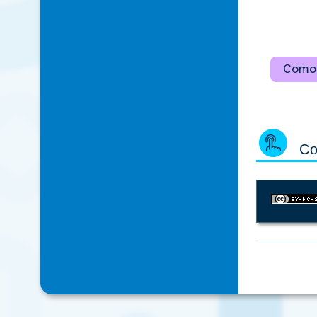
Como 
Co