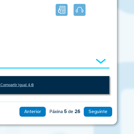
Lectura
Audio
facilitada
Amosar
Compartir igual 4.0
Anterior
Páxina
5
de
26
Seguinte