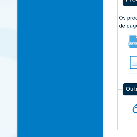
Os pro
de pa
Out