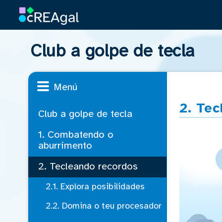
Club a golpe de tecla
Menú
2. Te
Club a golpe de tecla
1. Combatendo o
aburrimento
2. Tecleando recordos
2.1. Explora posibilidades
2.2. Domina o teu procesador