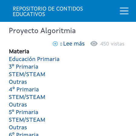
Togg
REPOSITORIO DE CONTIDOS 
EDUCATIVOS
Proyecto Algoritmia
Lee más
sobre
450 vistas
Proyecto
Materia
Algoritmia
Educación Primaria
3º Primaria
STEM/STEAM
Outras
4º Primaria
STEM/STEAM
Outras
5º Primaria
STEM/STEAM
Outras
6º Primaria