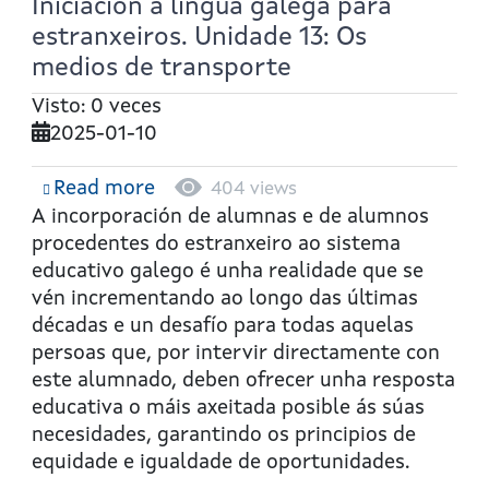
Iniciación á lingua galega para
estranxeiros. Unidade 13: Os
medios de transporte
Visto: 0 veces
2025-01-10
Read more
about
404 views
Iniciación
A incorporación de alumnas e de alumnos
á
procedentes do estranxeiro ao sistema
lingua
educativo galego é unha realidade que se
galega
vén incrementando ao longo das últimas
para
décadas e un desafío para todas aquelas
estranxeiros.
persoas que, por intervir directamente con
Unidade
este alumnado, deben ofrecer unha resposta
13:
educativa o máis axeitada posible ás súas
Os
necesidades, garantindo os principios de
medios
equidade e igualdade de oportunidades.