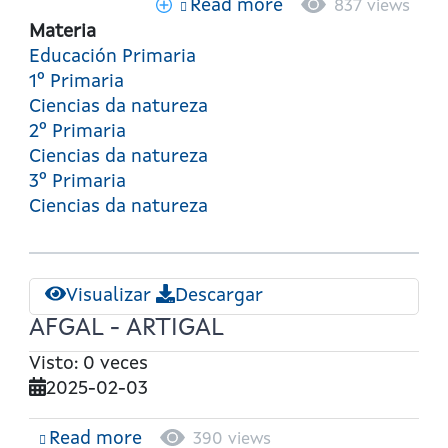
Read more
about
837 views
Ciencias
Materia
da
Educación Primaria
natureza
1º Primaria
-
Ciencias da natureza
2º
2º Primaria
de
Ciencias da natureza
primaria
3º Primaria
Ciencias da natureza
Visualizar
Descargar
AFGAL - ARTIGAL
Visto: 0 veces
2025-02-03
Read more
about
390 views