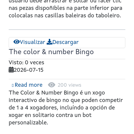
usuario debe arrastrar e soltar ou facer clic
nas pezas dispoñibles na parte inferior para
colocalas nas casillas baleiras do taboleiro.
Visualizar
Descargar
The color & number Bingo
Visto: 0 veces
2026-07-15
Read more
about
200 views
The
The Color & Number Bingo
é un xogo
color
interactivo de bingo no que poden competir
&
de
1 a 4 xogadores
, incluíndo a opción de
number
xogar en solitario contra un bot
Bingo
personalizable.