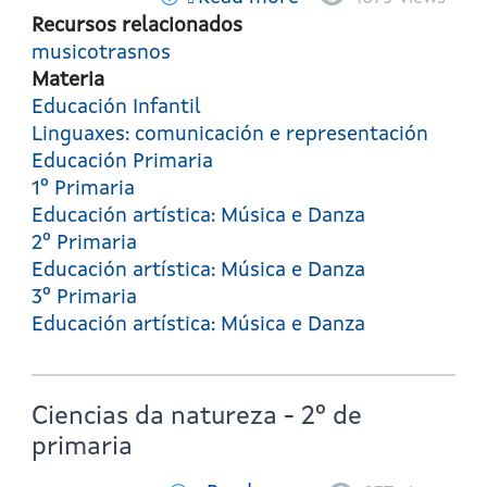
A
Recursos relacionados
Clave
musicotrasnos
da
Materia
Árbore
Educación Infantil
Linguaxes: comunicación e representación
Educación Primaria
1º Primaria
Educación artística: Música e Danza
2º Primaria
Educación artística: Música e Danza
3º Primaria
Educación artística: Música e Danza
Ciencias da natureza - 2º de
primaria