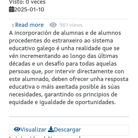
Visto: 0 veces
2025-01-10
Read more
about
961 views
Iniciación
A incorporación de alumnas e de alumnos
á
procedentes do estranxeiro ao sistema
lingua
educativo galego é unha realidade que se
galega
vén incrementando ao longo das últimas
para
décadas e un desafío para todas aquelas
estranxeiros.
persoas que, por intervir directamente con
Unidade
este alumnado, deben ofrecer unha resposta
14:
educativa o máis axeitada posible ás súas
As
necesidades, garantindo os principios de
accións
equidade e igualdade de oportunidades.
Visualizar
Descargar