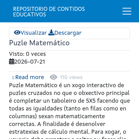
Togg
REPOSITORIO DE CONTIDOS 
EDUCATIVOS
Visualizar
Descargar
Puzle Matemático
Visto: 0 veces
2026-07-21
Read more
about
110 views
Puzle
Puzle Matemático
é un xogo interactivo de
Matemático
puzles cruzados no que o obxectivo principal
é completar un taboleiro de 5X5 facendo que
todas as igualdades (tanto en filas como en
columnas) sexan matematicamente
correctas. A finalidade é desenolver
estratexias de cálculo mental. Para xogar, o