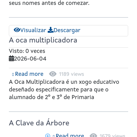
seus nomes antes de comezar.
Visualizar
Descargar
A oca multiplicadora
Visto: 0 veces
2026-06-04
Read more
about
1189 views
A
A Oca Multiplicadora
é un xogo educativo
oca
deseñado especificamente para que o
multiplicadora
alumnado de
2º e 3º de Primaria
A Clave da Árbore
Read more
about
1679 views