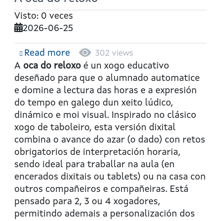
Visto: 0 veces
2026-06-25
Read more
about
302 views
A
A
oca do reloxo
é un xogo educativo
oca
deseñado para que o alumnado automatice
do
e domine a lectura das horas e a expresión
reloxo
do tempo en galego dun xeito lúdico,
dinámico e moi visual. Inspirado no clásico
xogo de taboleiro, esta versión dixital
combina o avance do azar (o dado) con retos
obrigatorios de interpretación horaria,
sendo ideal para traballar na aula (en
encerados dixitais ou tablets) ou na casa con
outros compañeiros e compañeiras. Está
pensado para 2, 3 ou 4 xogadores,
permitindo ademais a personalización dos