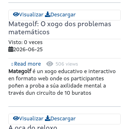
Visualizar
Descargar
Mategolf: O xogo dos problemas
matemáticos
Visto: 0 veces
2026-06-25
Read more
about
506 views
Mategolf:
Mategolf
é un xogo educativo e interactivo
O
en formato web onde os participantes
xogo
poñen a proba a súa axilidade mental a
dos
través dun circuíto de 10 buratos
problemas
matemáticos
Visualizar
Descargar
A oca do reloxo