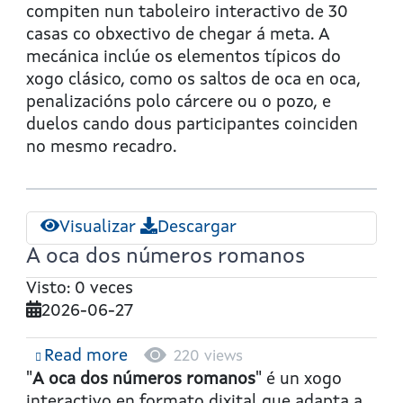
compiten nun taboleiro interactivo de 30
casas co obxectivo de chegar á meta. A
mecánica inclúe os elementos típicos do
xogo clásico, como os saltos de oca en oca,
penalizacións polo cárcere ou o pozo, e
duelos cando dous participantes coinciden
no mesmo recadro.
Visualizar
Descargar
A oca dos números romanos
Visto: 0 veces
2026-06-27
Read more
about
220 views
A
"
A oca dos números romanos
" é un xogo
oca
interactivo en formato dixital que adapta a