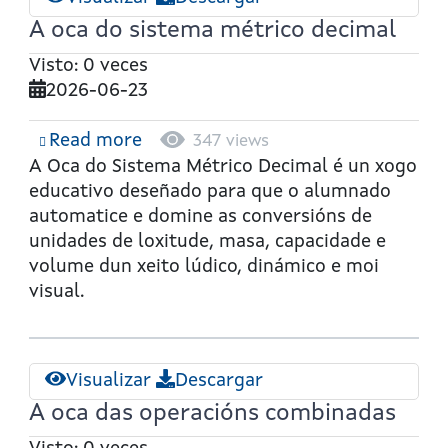
A oca do sistema métrico decimal
Visto: 0 veces
2026-06-23
Read more
about
347 views
A
A Oca do Sistema Métrico Decimal
é un xogo
oca
educativo deseñado para que o alumnado
do
automatice e domine as conversións de
sistema
unidades de loxitude, masa, capacidade e
métrico
volume dun xeito lúdico, dinámico e moi
decimal
visual.
Visualizar
Descargar
A oca das operacións combinadas