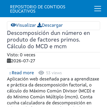
Togg
REPOSITORIO DE CONTIDOS 
EDUCATIVOS
Visualizar
Descargar
Descomposición dun número en
produto de factores primos.
Cálculo do MCD e mcm
Visto: 0 veces
2026-07-27
Read more
about
53 views
Descomposición
Aplicación web deseñada para a aprendizaxe
dun
e práctica da descomposición factorial, o
número
cálculo do Máximo Común Divisor (MCD) e
en
do Mínimo Común Múltiplo (mcm). Conta
produto
cunha calculadora de descomposición en