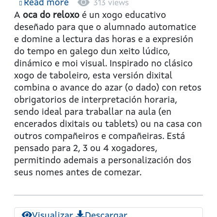
Read more
about
313 views
A
A
oca do reloxo
é un xogo educativo
oca
deseñado para que o alumnado automatice
do
e domine a lectura das horas e a expresión
reloxo
do tempo en galego dun xeito lúdico,
dinámico e moi visual. Inspirado no clásico
xogo de taboleiro, esta versión dixital
combina o avance do azar (o dado) con retos
obrigatorios de interpretación horaria,
sendo ideal para traballar na aula (en
encerados dixitais ou tablets) ou na casa con
outros compañeiros e compañeiras. Está
pensado para 2, 3 ou 4 xogadores,
permitindo ademais a personalización dos
seus nomes antes de comezar.
Visualizar
Descargar