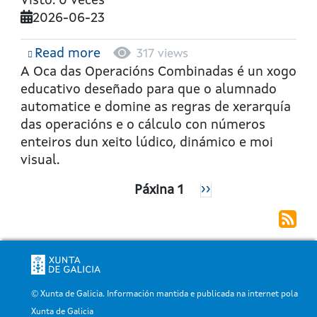
Visto: 0 veces
2026-06-23
Read more
about
317 views
A
A Oca das Operacións Combinadas
é un xogo
oca
educativo deseñado para que o alumnado
das
automatice e domine as regras de xerarquía
operacións
das operacións e o cálculo con números
combinadas
enteiros dun xeito lúdico, dinámico e moi
visual.
Paxinación
Páxina 1
Páxina
››
Seguinte
© Xunta de Galicia. Información mantida e publicada na internet pola
Xunta de Galicia