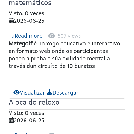
matemáticos
Visto: 0 veces
2026-06-25
Read more
about
507 views
Mategolf:
Mategolf
é un xogo educativo e interactivo
O
en formato web onde os participantes
xogo
poñen a proba a súa axilidade mental a
dos
través dun circuíto de 10 buratos
problemas
matemáticos
Visualizar
Descargar
A oca do reloxo
Visto: 0 veces
2026-06-25