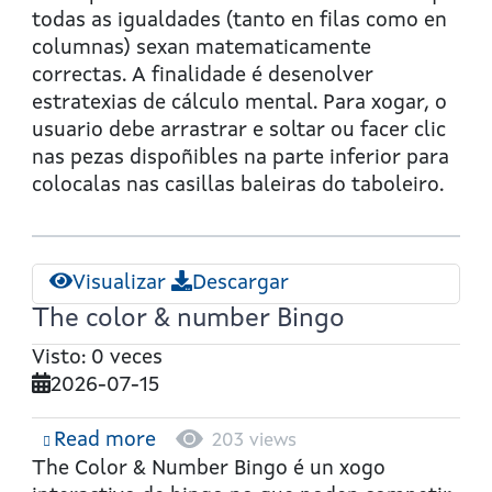
todas as igualdades (tanto en filas como en
columnas) sexan matematicamente
correctas. A finalidade é desenolver
estratexias de cálculo mental. Para xogar, o
usuario debe arrastrar e soltar ou facer clic
nas pezas dispoñibles na parte inferior para
colocalas nas casillas baleiras do taboleiro.
Visualizar
Descargar
The color & number Bingo
Visto: 0 veces
2026-07-15
Read more
about
203 views
The
The Color & Number Bingo
é un xogo