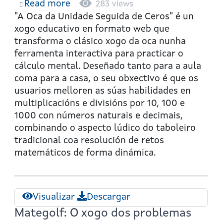
Read more
about
283 views
A
"A Oca da Unidade Seguida de Ceros"
é un
oca
xogo educativo en formato web que
da
transforma o clásico xogo da oca nunha
unidade
ferramenta interactiva para practicar o
seguida
cálculo mental. Deseñado tanto para a aula
de
coma para a casa, o seu obxectivo é que os
ceros
usuarios melloren as súas habilidades en
multiplicacións e divisións por 10, 100 e
1000 con números naturais e decimais,
combinando o aspecto lúdico do taboleiro
tradicional coa resolución de retos
matemáticos de forma dinámica.
Visualizar
Descargar
Mategolf: O xogo dos problemas