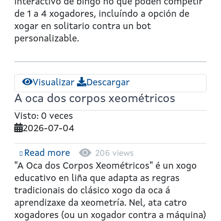
color
interactivo de bingo no que poden competir
&
de
1 a 4 xogadores
, incluíndo a opción de
number
xogar en solitario contra un bot
Bingo
personalizable.
Visualizar
Descargar
A oca dos corpos xeométricos
Visto: 0 veces
2026-07-04
Read more
about
206 views
A
"A Oca dos Corpos Xeométricos"
é un xogo
oca
educativo en liña que adapta as regras
dos
tradicionais do clásico xogo da oca á
corpos
aprendizaxe da xeometría. Nel, ata catro
xeométricos
xogadores (ou un xogador contra a máquina)