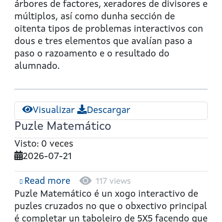
de
árbores de factores, xeradores de divisores e
factores
múltiplos, así como dunha sección de
primos.
oitenta tipos de problemas interactivos con
Cálculo
dous e tres elementos que avalían paso a
do
paso o razoamento e o resultado do
MCD
alumnado.
e
mcm
Visualizar
Descargar
Puzle Matemático
Visto: 0 veces
2026-07-21
Read more
about
117 views
Puzle
Puzle Matemático
é un xogo interactivo de
Matemático
puzles cruzados no que o obxectivo principal
é completar un taboleiro de 5X5 facendo que