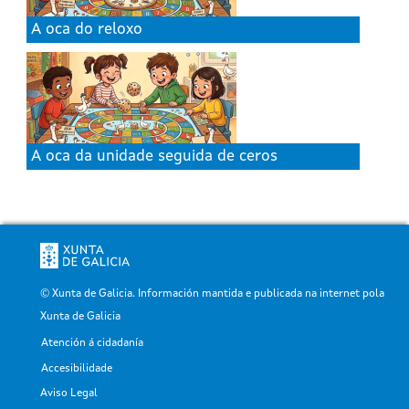
A oca do reloxo
A oca da unidade seguida de ceros
© Xunta de Galicia. Información mantida e publicada na internet pola
Xunta de Galicia
Atención á cidadanía
Pé
Accesibilidade
Aviso Legal