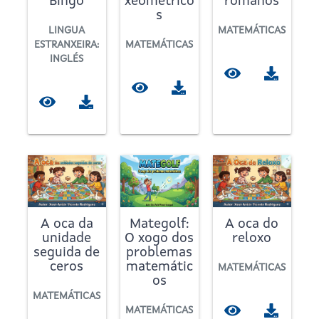
Bingo
xeométrico
romanos
s
LINGUA
MATEMÁTICAS
ESTRANXEIRA:
MATEMÁTICAS
INGLÉS
A oca da
Mategolf:
A oca do
unidade
O xogo dos
reloxo
seguida de
problemas
ceros
matemátic
MATEMÁTICAS
os
MATEMÁTICAS
MATEMÁTICAS