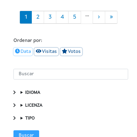
Paxinación
…
Páxina
1
Filtro
2
Filtro
3
Filtro
4
Filtro
5
Páxina
›
Last
»
actual
Portada
Portada
Portada
Portada
Seguinte
page
Ordenar por:
Data
Visitas
Votos
IDIOMA
LICENZA
TIPO