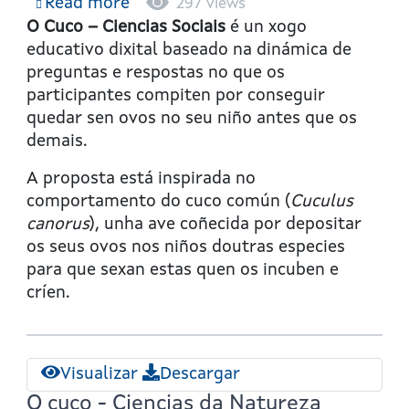
Read more
about
297 views
O
O Cuco –
Ciencias Sociais
é un xogo
cuco
educativo dixital baseado na dinámica de
-
preguntas e respostas no que os
Ciencias
participantes compiten por conseguir
Sociais
quedar sen ovos no seu niño antes que os
demais.
A proposta está inspirada no
comportamento do cuco común (
Cuculus
canorus
), unha ave coñecida por depositar
os seus ovos nos niños doutras especies
para que sexan estas quen os incuben e
críen.
Visualizar
Descargar
O cuco - Ciencias da Natureza