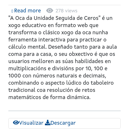
Read more
about
278 views
A
"A Oca da Unidade Seguida de Ceros"
é un
oca
xogo educativo en formato web que
da
transforma o clásico xogo da oca nunha
unidade
ferramenta interactiva para practicar o
seguida
cálculo mental. Deseñado tanto para a aula
de
coma para a casa, o seu obxectivo é que os
ceros
usuarios melloren as súas habilidades en
multiplicacións e divisións por 10, 100 e
1000 con números naturais e decimais,
combinando o aspecto lúdico do taboleiro
tradicional coa resolución de retos
matemáticos de forma dinámica.
Visualizar
Descargar