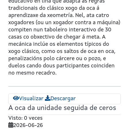
oca
educativo en liña que adapta as regras
dos
tradicionais do clásico xogo da oca á
corpos
aprendizaxe da xeometría. Nel, ata catro
xeométricos
xogadores (ou un xogador contra a máquina)
compiten nun taboleiro interactivo de 30
casas co obxectivo de chegar á meta. A
mecánica inclúe os elementos típicos do
xogo clásico, como os saltos de oca en oca,
penalizacións polo cárcere ou o pozo, e
duelos cando dous participantes coinciden
no mesmo recadro.
Visualizar
Descargar
A oca da unidade seguida de ceros
Visto: 0 veces
2026-06-26