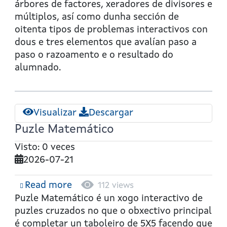
de
árbores de factores, xeradores de divisores e
factores
múltiplos, así como dunha sección de
primos.
oitenta tipos de problemas interactivos con
Cálculo
dous e tres elementos que avalían paso a
do
paso o razoamento e o resultado do
MCD
alumnado.
e
mcm
Visualizar
Descargar
Puzle Matemático
Visto: 0 veces
2026-07-21
Read more
about
112 views
Puzle
Puzle Matemático
é un xogo interactivo de
Matemático
puzles cruzados no que o obxectivo principal
é completar un taboleiro de 5X5 facendo que