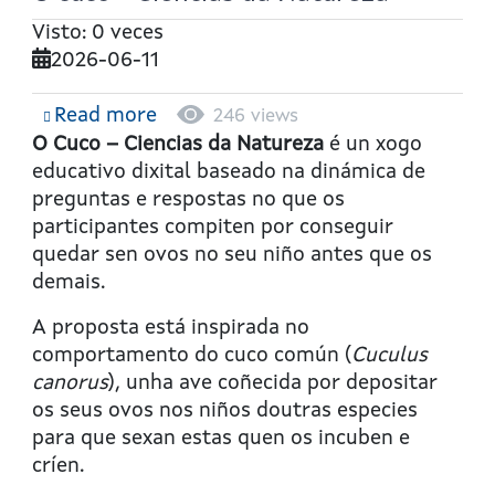
Visto: 0 veces
2026-06-11
Read more
about
246 views
O
O Cuco –
Ciencias da Natureza
é un xogo
cuco
educativo dixital baseado na dinámica de
-
preguntas e respostas no que os
Ciencias
participantes compiten por conseguir
da
quedar sen ovos no seu niño antes que os
Natureza
demais.
A proposta está inspirada no
comportamento do cuco común (
Cuculus
canorus
), unha ave coñecida por depositar
os seus ovos nos niños doutras especies
para que sexan estas quen os incuben e
críen.