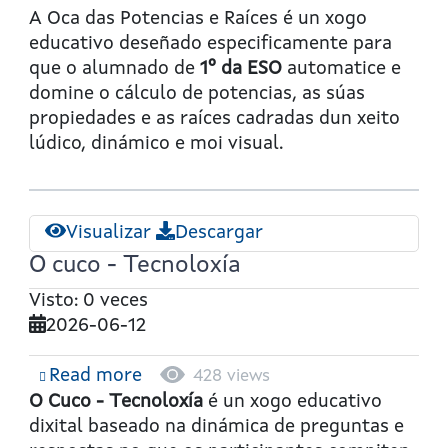
A
A Oca das Potencias e Raíces
é un xogo
oca
educativo deseñado especificamente para
das
que o alumnado de
1º da ESO
automatice e
potencias
domine o cálculo de potencias, as súas
e
propiedades e as raíces cadradas dun xeito
raíces
lúdico, dinámico e moi visual.
Visualizar
Descargar
O cuco - Tecnoloxía
Visto: 0 veces
2026-06-12
Read more
about
428 views
O
O Cuco -
Tecnoloxía
é un xogo educativo
cuco
dixital baseado na dinámica de preguntas e