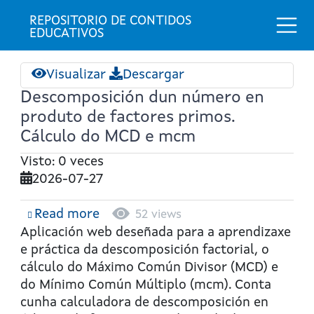
Togg
REPOSITORIO DE CONTIDOS 
EDUCATIVOS
Visualizar
Descargar
Descomposición dun número en
produto de factores primos.
Cálculo do MCD e mcm
Visto: 0 veces
2026-07-27
Read more
about
52 views
Descomposición
Aplicación web deseñada para a aprendizaxe
dun
e práctica da descomposición factorial, o
número
cálculo do Máximo Común Divisor (MCD) e
en
do Mínimo Común Múltiplo (mcm). Conta
produto
cunha calculadora de descomposición en