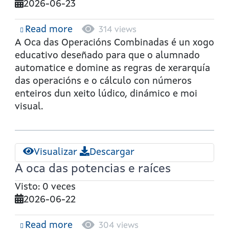
2026-06-23
Read more
about
314 views
A
A Oca das Operacións Combinadas
é un xogo
oca
educativo deseñado para que o alumnado
das
automatice e domine as regras de xerarquía
operacións
das operacións e o cálculo con números
combinadas
enteiros dun xeito lúdico, dinámico e moi
visual.
Visualizar
Descargar
A oca das potencias e raíces
Visto: 0 veces
2026-06-22
Read more
about
304 views