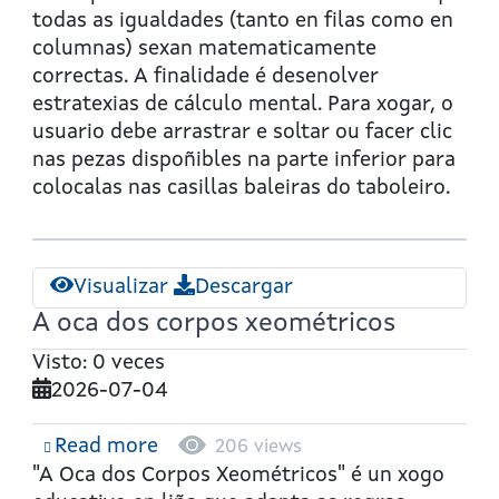
todas as igualdades (tanto en filas como en
columnas) sexan matematicamente
correctas. A finalidade é desenolver
estratexias de cálculo mental. Para xogar, o
usuario debe arrastrar e soltar ou facer clic
nas pezas dispoñibles na parte inferior para
colocalas nas casillas baleiras do taboleiro.
Visualizar
Descargar
A oca dos corpos xeométricos
Visto: 0 veces
2026-07-04
Read more
about
206 views
A
"A Oca dos Corpos Xeométricos"
é un xogo