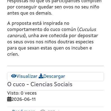
-
respostas no que os participantes compiten
Tecnoloxía
por conseguir quedar sen ovos no seu niño
antes que os demais.
A proposta está inspirada no
comportamento do cuco común (
Cuculus
canorus
), unha ave coñecida por depositar
os seus ovos nos niños doutras especies
para que sexan estas quen os incuben e
críen.
Visualizar
Descargar
O cuco - Ciencias Sociais
Visto: 0 veces
2026-06-11