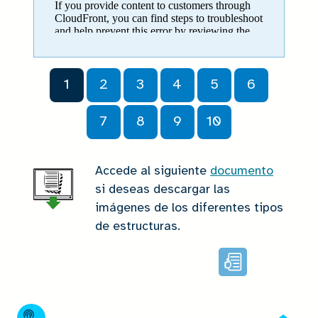
1
2
3
4
5
6
7
8
9
10
Accede al siguiente
documento
si deseas descargar las
imágenes de los diferentes tipos
de estructuras.
Lectura
facilitada