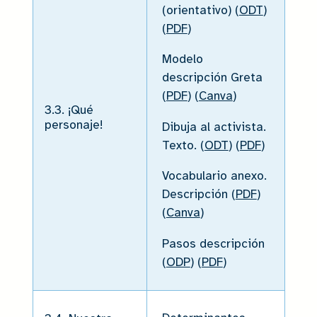
(orientativo) (
ODT
)
(
PDF
)
Modelo
descripción Greta
(
PDF
) (
Canva
)
3.3. ¡Qué
personaje!
Dibuja al activista.
Texto. (
ODT
) (
PDF
)
Vocabulario anexo.
Descripción (
PDF
)
(
Canva
)
Pasos descripción
(
ODP
) (
PDF
)