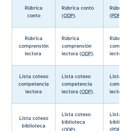
Rúbrica
Rúbrica conto
Rúbrica 
conto
(
ODP
).
(
PDF
).
Rúbrica
Rúbrica
Rúbrica
comprensión
comprensión
compren
lectora
lectora (
ODP
).
lectora (
Lista cotexo
Lista cotexo
Lista co
competencia
competencia
compete
lectora
lectora (
ODP
).
lectora (
Lista cotexo
Lista co
Lista cotexo
biblioteca
bibliotec
biblioteca
(
ODP
).
(
PDF
).