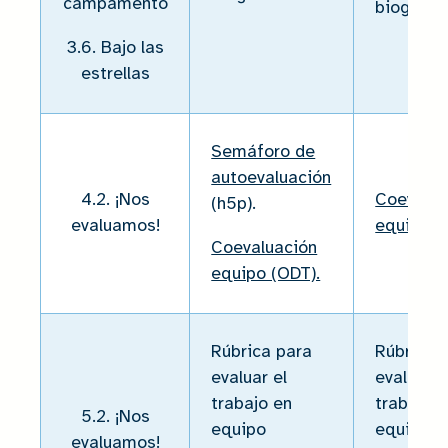
campamento
biografía
3.6. Bajo las
estrellas
Semáforo de
autoevaluación
4.2. ¡Nos
Coevaluc
(h5p).
evaluamos!
equipo (P
Coevaluación
equipo (ODT).
Rúbrica para
Rúbrica 
evaluar el
evaluar e
trabajo en
trabajo 
5.2. ¡Nos
equipo
equipo
evaluamos!