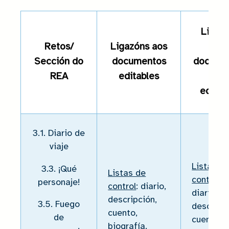
Ligaz
Retos/
Ligazóns aos
aos
Sección do
documentos
docume
REA
editables
non
editab
3.1. Diario de
viaje
Listas d
3.3. ¡Qué
Listas de
control
:
personaje!
control
: diario,
diario,
descripción,
3.5. Fuego
descripci
cuento,
de
cuento,
biografía.