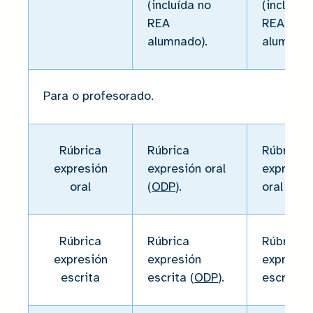
(incluída no
(incluída
REA
REA
alumnado).
alumnado
Para o profesorado.
Rúbrica
Rúbrica
Rúbrica
expresión
expresión oral
expresió
oral
(
ODP
).
oral (
PDF
Rúbrica
Rúbrica
Rúbrica
expresión
expresión
expresió
escrita
escrita (
ODP
).
escrita (