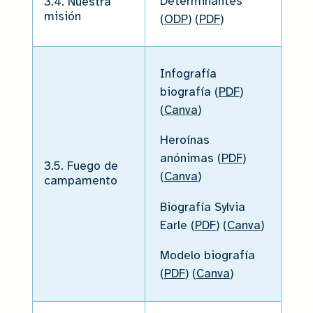
Determinantes
3.4. Nuestra
misión
(
ODP
) (
PDF
)
Infografía
biografía (
PDF
)
(
Canva
)
Heroínas
anónimas (
PDF
)
3.5. Fuego de
(
Canva
)
campamento
Biografía Sylvia
Earle (
PDF
) (
Canva
)
Modelo biografía
(
PDF
) (
Canva
)