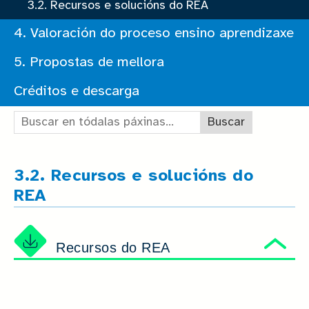
3.2. Recursos e solucións do REA
4. Valoración do proceso ensino aprendizaxe
5. Propostas de mellora
Créditos e descarga
Buscar en tódalas páxinas:
3.2. Recursos e solucións do
REA
Recursos do REA
Ocu