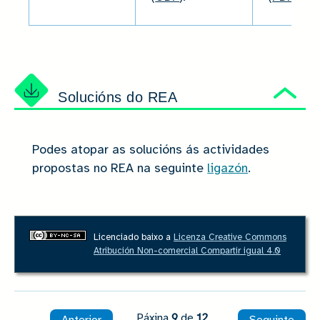
Solucións do REA
Ocu
Podes atopar as solucións ás actividades
propostas no REA na seguinte
ligazón
.
Licenciado baixo a
Licenza Creative Commons
Atribución Non-comercial Compartir igual 4.0
Páxina
9
de
12