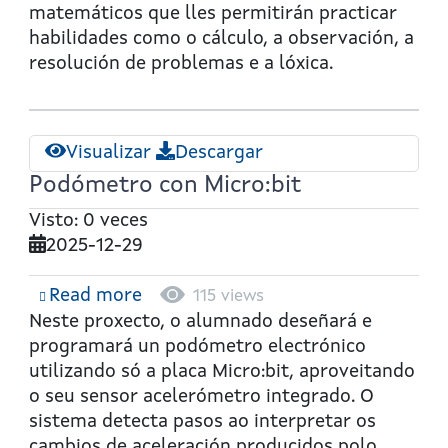
matemáticos que lles permitirán practicar
habilidades como o cálculo, a observación, a
resolución de problemas e a lóxica.
Visualizar
Descargar
Podómetro con Micro:bit
Visto: 0 veces
2025-12-29
Read more
about
115 views
Podómetro
Neste proxecto, o alumnado deseñará e
con
programará un podómetro electrónico
Micro:bit
utilizando só a placa Micro:bit, aproveitando
o seu sensor acelerómetro integrado. O
sistema detecta pasos ao interpretar os
cambios de aceleración producidos polo