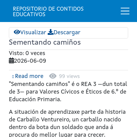
Togg
REPOSITORIO DE CONTIDOS 
EDUCATIVOS
Visualizar
Descargar
Sementando camiños
Visto: 0 veces
2026-06-09
Read more
about
99 views
Sementando
"Sementando camiños" é o REA 3 —dun total
camiños
de 3— para Valores Cívicos e Éticos de 6.º de
Educación Primaria.
A situación de aprendizaxe parte da historia
de Carballo Ventureiro, un carballo nacido
dentro da bota dun soldado que anda á
procura do mellor lugar para crecer.