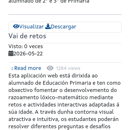
multiplicadora
alumnado de
2º e 3º de Primaria
Visualizar
Descargar
Vai de retos
Visto: 0 veces
2026-05-22
Read more
about
1284 views
Vai
Esta aplicación web está dirixida ao
de
alumnado de Educación Primaria e ten como
retos
obxectivo fomentar o desenvolvemento do
razoamento lóxico-matemático mediante
retos e actividades interactivas adaptadas á
súa idade. A través dunha contorna visual
atractiva e intuitiva, os estudantes poderán
resolver diferentes preguntas e desafíos