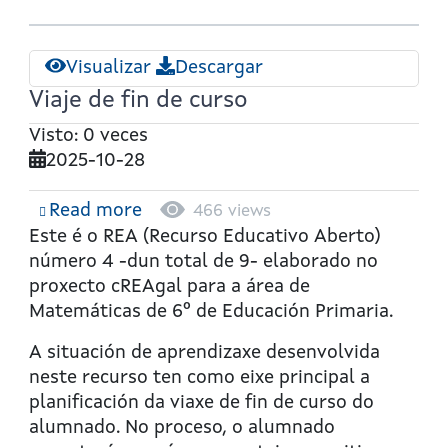
Visualizar
Descargar
Viaje de fin de curso
Visto: 0 veces
2025-10-28
Read more
about
466 views
Viaje
Este é o REA (Recurso Educativo Aberto)
de
número 4 -dun total de 9- elaborado no
fin
proxecto cREAgal para a área de
de
Matemáticas de 6º de Educación Primaria.
curso
A situación de aprendizaxe desenvolvida
neste recurso ten como eixe principal a
planificación da viaxe de fin de curso do
alumnado. No proceso, o alumnado