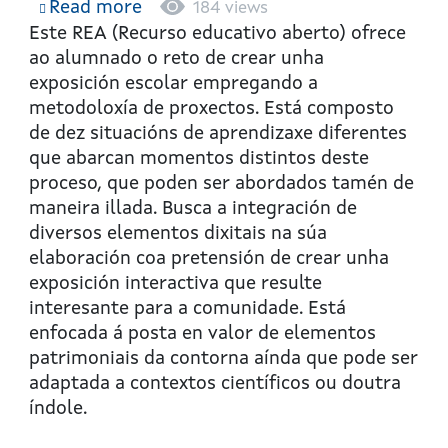
Read more
about
184 views
Visita
Este REA (Recurso educativo aberto) ofrece
guiada
ao alumnado o reto de crear unha
ao
exposición escolar empregando a
noso
metodoloxía de proxectos. Está composto
patrimonio
de dez situacións de aprendizaxe diferentes
que abarcan momentos distintos deste
proceso, que poden ser abordados tamén de
maneira illada. Busca a integración de
diversos elementos dixitais na súa
elaboración coa pretensión de crear unha
exposición interactiva que resulte
interesante para a comunidade. Está
enfocada á posta en valor de elementos
patrimoniais da contorna aínda que pode ser
adaptada a contextos científicos ou doutra
índole.