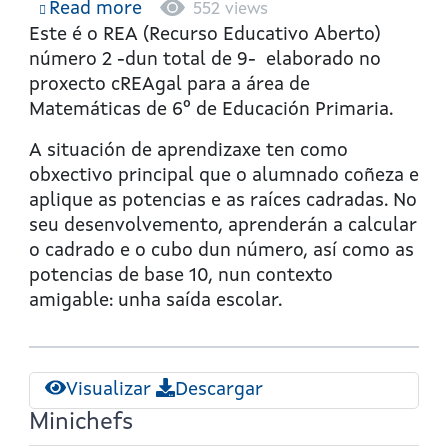
Read more
about
552 views
Potenciando
Este é o REA (Recurso Educativo Aberto)
las
número 2 -dun total de 9- elaborado no
diversiones
proxecto cREAgal para a área de
Matemáticas de 6º de Educación Primaria.
A situación de aprendizaxe ten como
obxectivo principal que o alumnado coñeza e
aplique as potencias e as raíces cadradas. No
seu desenvolvemento, aprenderán a calcular
o cadrado e o cubo dun número, así como as
potencias de base 10, nun contexto
amigable: unha saída escolar.
Visualizar
Descargar
Minichefs