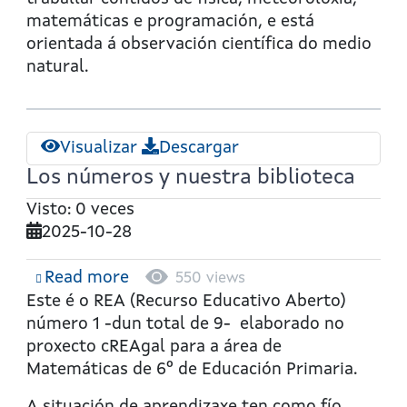
matemáticas e programación, e está
orientada á observación científica do medio
natural.
Visualizar
Descargar
Los números y nuestra biblioteca
Visto: 0 veces
2025-10-28
Read more
about
550 views
Los
Este é o REA (Recurso Educativo Aberto)
números
número 1 -dun total de 9- elaborado no
y
proxecto cREAgal para a área de
nuestra
Matemáticas de 6º de Educación Primaria.
biblioteca