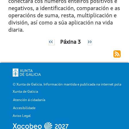
conectará cos números enteiros positivos e
negativos, a identificación, comparación e as
operacións de suma, resta, multiplicación e
división, así como a súa aplicación na vida
diaria.
Paxinación
Páxina
‹‹
Páxina 3
Páxina
››
anterior
Seguinte
© Xunta de Galicia. Información mantida e publicada na internet pola
Xunta de Galicia
Atención á cidadanía
Pé
Accesibilidade
Aviso Legal