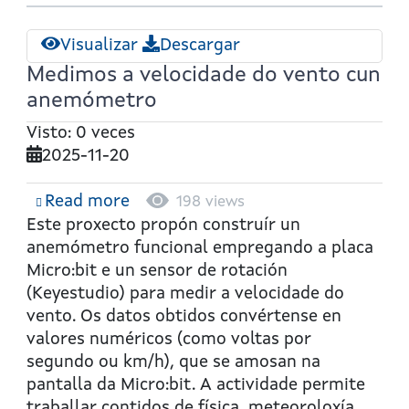
Visualizar
Descargar
Medimos a velocidade do vento cun
anemómetro
Visto: 0 veces
2025-11-20
Read more
about
198 views
Medimos
Este proxecto propón construír un
a
anemómetro funcional empregando a placa
velocidade
Micro:bit e un sensor de rotación
do
(Keyestudio) para medir a velocidade do
vento
vento. Os datos obtidos convértense en
cun
valores numéricos (como voltas por
anemómetro
segundo ou km/h), que se amosan na
pantalla da Micro:bit. A actividade permite
traballar contidos de física, meteoroloxía,