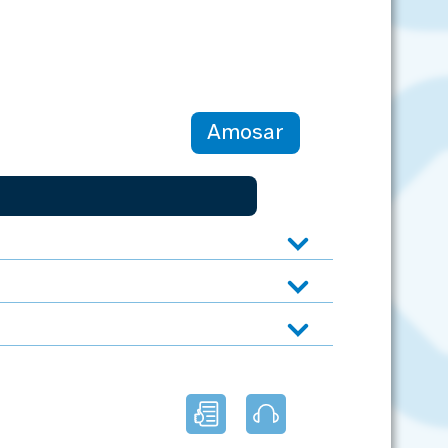
Amosar
Lectura
Audio
facilitada