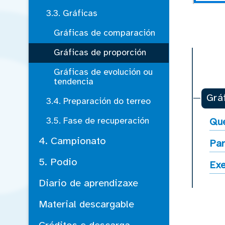
3.3. Gráficas
Gráficas de comparación
Gráficas de proporción
Gráficas de evolución ou
tendencia
Grá
3.4. Preparación do terreo
3.5. Fase de recuperación
Que
4. Campionato
Pa
5. Podio
Ex
Diario de aprendizaxe
Material descargable