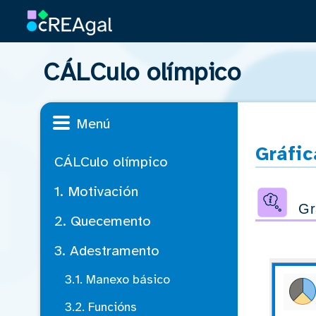
CÁLCulo olímpico
Menú
Gráfic
CÁLCulo olímpico
1. Motivación
Gr
2. Quecemento
3. Adestramento
3.1. Manexo básico
3.2. Funcións