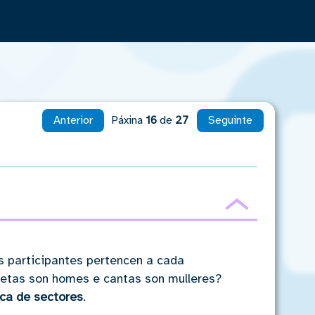
Anterior
Páxina
16
de
27
Seguinte
Ocultar
s participantes pertencen a cada
tletas son homes e cantas son mulleres?
ica de sectores
.