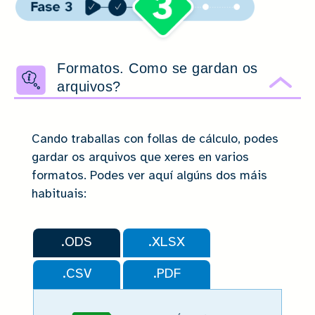
Formatos. Como se gardan os
arquivos?
Ocu
Cando traballas con follas de cálculo, podes
gardar os arquivos que xeres en varios
formatos. Podes ver aquí algúns dos máis
habituais:
.ODS
.XLSX
.CSV
.PDF