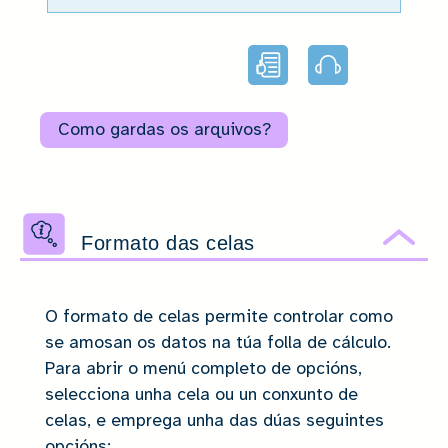
Lectura
Audio
facilitada
Como gardas os arquivos?
Formato das celas
Ocu
O formato de celas permite controlar como
se amosan os datos na túa folla de cálculo.
Para abrir o menú completo de opcións,
selecciona unha cela ou un conxunto de
celas, e emprega unha das dúas seguintes
opcións: