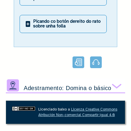
Picando co botón dereito do rato
+
sobre unha folla
Lectura
Audio
facilitada
Adestramento: Domina o básico
Amo
Licenciado baixo a
Licenza Creative Commons
Atribución Non-comercial Compartir igual 4.0