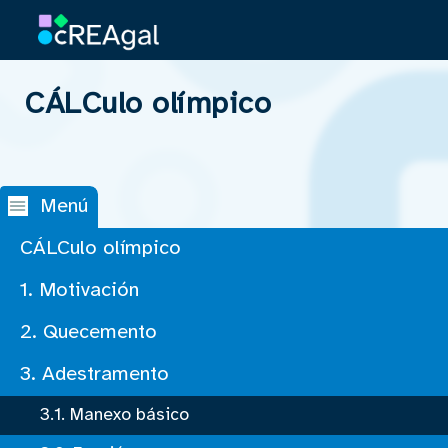
CÁLCulo olímpico
Saltar navegación
Menú
CÁLCulo olímpico
1. Motivación
2. Quecemento
3. Adestramento
3.1. Manexo básico