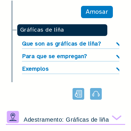
Amosar
Gráficas de liña
Que son as gráficas de liña?
Para que se empregan?
Exemplos
Lectura
Audio
facilitada
Adestramento: Gráficas de liña
Amo