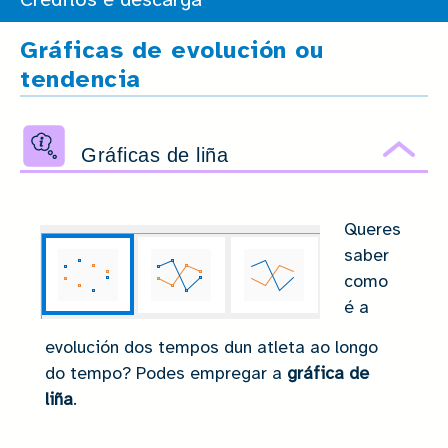
Créditos e descarga
Gráficas de evolución ou
tendencia
Gráficas de liña
Ocu
Queres
saber
como
é a
evolución dos tempos dun atleta ao longo
do tempo? Podes empregar a
gráfica de
liña
.