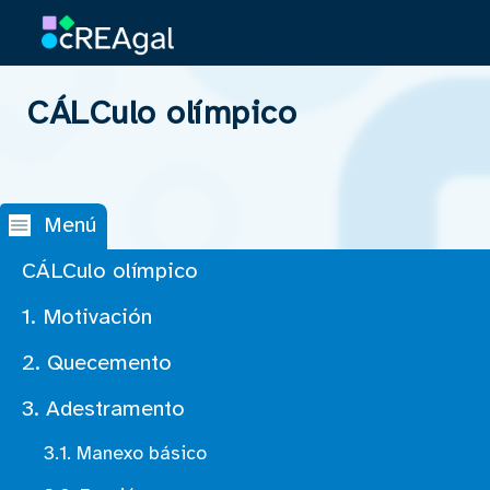
CÁLCulo olímpico
Saltar navegación
Menú
CÁLCulo olímpico
1. Motivación
2. Quecemento
3. Adestramento
3.1. Manexo básico