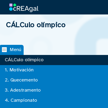
CÁLCulo olímpico
Saltar navegación
Menú
CÁLCulo olímpico
1. Motivación
2. Quecemento
3. Adestramento
4. Campionato