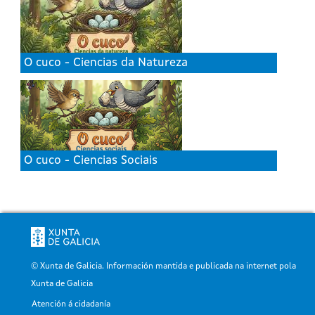
O cuco - Ciencias da Natureza
O cuco - Ciencias Sociais
© Xunta de Galicia. Información mantida e publicada na internet pola
Xunta de Galicia
Atención á cidadanía
Pé