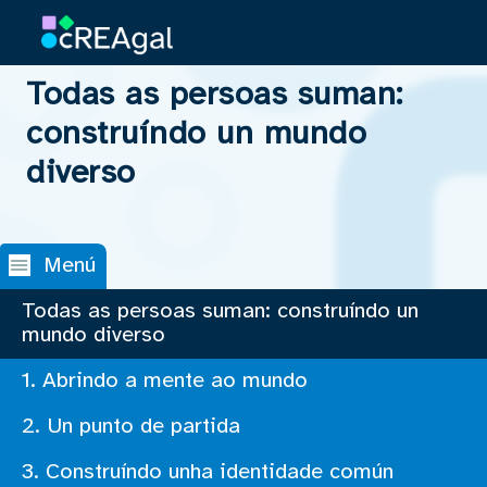
Todas as persoas suman:
Saltar navegación
construíndo un mundo
diverso
Menú
Todas as persoas suman: construíndo un
mundo diverso
1. Abrindo a mente ao mundo
2. Un punto de partida
3. Construíndo unha identidade común