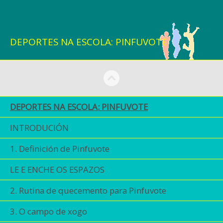
Saltar navegación
DEPORTES NA ESCOLA: PINFUVOTE
Menú
DEPORTES NA ESCOLA: PINFUVOTE
INTRODUCIÓN
1. Definición de Pinfuvote
LE E ENCHE OS ESPAZOS
2. Rutina de quecemento para Pinfuvote
3. O campo de xogo