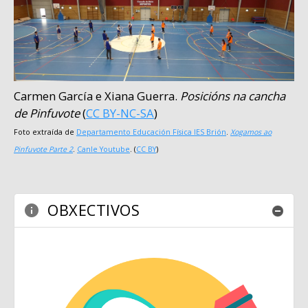
Carmen García e Xiana Guerra
.
Posicións na cancha
de Pinfuvote
(
CC BY-NC-SA
)
Foto extraída de
Departamento Educación Física IES Brión
.
Xogamos ao
Pinfuvote Parte 2
.
Canle Youtube
. (
CC BY
)
OBXECTIVOS
Ocul