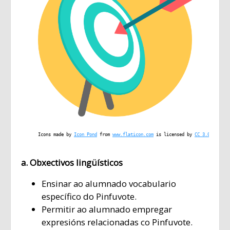
Icons made by 
Icon Pond
 from 
www.flaticon.com
 is licensed by 
CC 3.0 BY
a. Obxectivos lingüísticos
Ensinar ao alumnado vocabulario
específico do Pinfuvote.
Permitir ao alumnado empregar
expresións relacionadas co Pinfuvote.