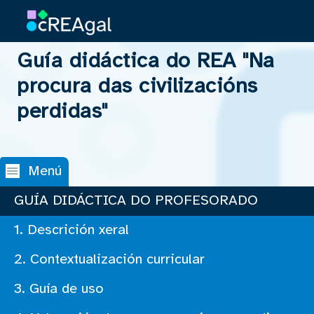
Guía didáctica do REA "Na
Saltar navegación
Buscar en tódalas páxinas
procura das civilizacións
perdidas"
Menú
GUÍA DIDÁCTICA DO PROFESORADO
1. Descrición xeral
2. Contextualización curricular
3. Guía de uso