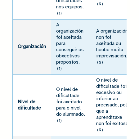
dificultades
(0)
nos equipos.
(1)
A
organización
A organización
foi axeitada
non foi
para
axeitada ou
Organización
conseguir os
houbo moita
obxectivos
improvisación.
propostos.
(0)
(1)
O nivel de
dificultade foi
O nivel de
excesivo ou
dificultade
inferior ao
Nivel de
foi axeitado
precisado, polo
dificultade
para o nivel
que a
do alumnado.
aprendizaxe
(1)
non foi exitosa.
(0)