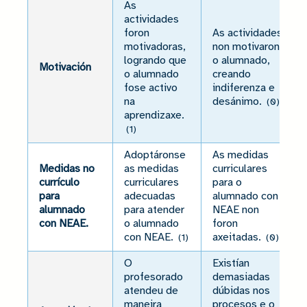
As
actividades
foron
As actividades
motivadoras,
non motivaron
logrando que
o alumnado,
Motivación
o alumnado
creando
fose activo
indiferenza e
na
desánimo.
(0)
aprendizaxe.
(1)
Adoptáronse
As medidas
Medidas no
as medidas
curriculares
currículo
curriculares
para o
para
adecuadas
alumnado con
alumnado
para atender
NEAE non
con NEAE.
o alumnado
foron
con NEAE.
axeitadas.
(1)
(0)
O
Existían
profesorado
demasiadas
atendeu de
dúbidas nos
maneira
procesos e o