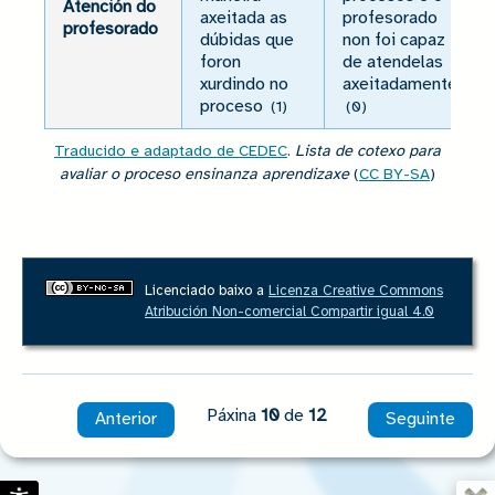
Atención do
axeitada as
profesorado
profesorado
dúbidas que
non foi capaz
foron
de atendelas
xurdindo no
axeitadamente.
proceso
(1)
(0)
Traducido e adaptado de CEDEC
.
Lista de cotexo para
avaliar o proceso ensinanza aprendizaxe
(
CC BY-SA
)
Licenciado baixo a
Licenza Creative Commons
Atribución Non-comercial Compartir igual 4.0
Páxina
10
de
12
Anterior
Seguinte