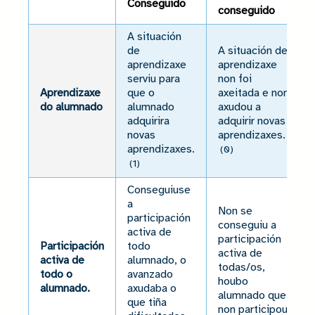
Conseguido
conseguido
A situación
de
A situación de
aprendizaxe
aprendizaxe
serviu para
non foi
Aprendizaxe
que o
axeitada e non
do alumnado
alumnado
axudou a
adquirira
adquirir novas
novas
aprendizaxes.
aprendizaxes.
(0)
(1)
Conseguiuse
a
Non se
participación
conseguiu a
activa de
participación
Participación
todo
activa de
activa de
alumnado, o
todas/os,
todo o
avanzado
houbo
alumnado.
axudaba o
alumnado que
que tiña
non participou.