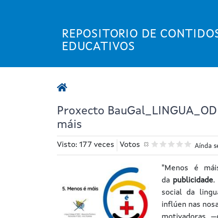
Ir
o
contido
REPOSITORIO DE CONTIDO
principal
EDUCATIVOS
Proxecto BauGal_LINGUA_OD
máis
Visto: 177 veces
Votos
Aínda s
"Menos é máis
da
publicidade
.
social da ling
inflúen nas nos
motivadoras —