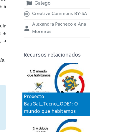
Galego
e a
Creative Commons BY-SA
Alexandra Pacheco e Ana
uir
Moreiras
s e
, a
Recursos relacionados
ía.
Proxecto
BauGal_Tecno_ODE1: O
mundo que habitamos