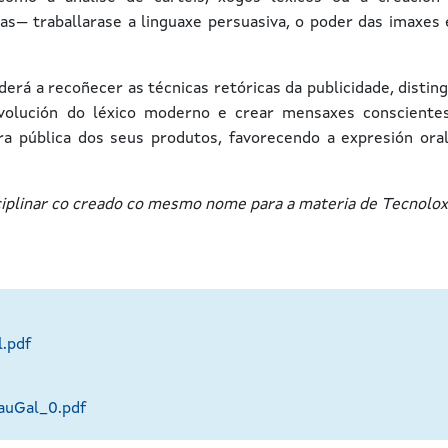
s— traballarase a linguaxe persuasiva, o poder das imaxes 
erá a recoñecer as técnicas retóricas da publicidade, disting
volución do léxico moderno e crear mensaxes consciente
ra pública dos seus produtos, favorecendo a expresión oral
ciplinar co creado co mesmo nome para a materia de Tecnolox
.pdf
auGal_0.pdf