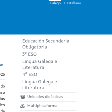
Galego
Castellano
Educación Secundaria
Obligatoria
3º ESO
Lingua Galega e
ar
Literatura
4º ESO
025
Lingua Galega e
ndo
Literatura
uso
Unidades didácticas
ios
des
Multiplataforma
 de