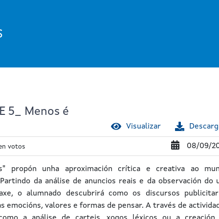
S
E 5_ Menos é
Visualizar
Descarg
08/09/2
en votos
" propón unha aproximación crítica e creativa ao mu
 Partindo da análise de anuncios reais e da observación do 
uaxe, o alumnado descubrirá como os discursos publicitar
as emocións, valores e formas de pensar. A través de activida
como a análise de carteis, xogos léxicos ou a creación