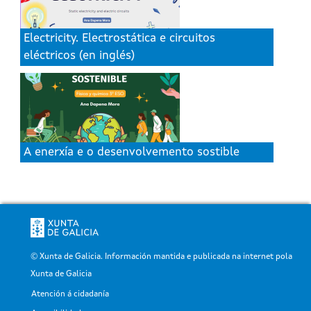
Electricity. Electrostática e circuitos
eléctricos (en inglés)
A enerxía e o desenvolvemento sostible
© Xunta de Galicia. Información mantida e publicada na internet pola
Xunta de Galicia
Atención á cidadanía
Pé