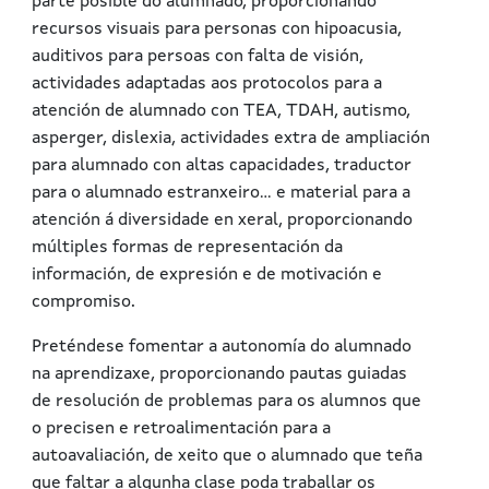
parte posible do
alumnado, proporcionando
recursos visuais para personas con hipoacusia,
auditivos para persoas con falta de visión,
actividades adaptadas aos protocolos para a
atención de alumnado con TEA, TDAH,
autismo,
asperger,
dislexia, actividades extra de ampliación
para alumnado con altas capacidades, traductor
para
o alumnado estranxeiro…
e
material para a
atención á diversidade
en xeral
, p
roporcionando
múltiples formas de representación da
información, de expresión e de motivación e
compromiso.
Preténdese f
omentar a autonomía do alumnado
na aprendizaxe,
p
roporcionando
pautas guiadas
de resolución de problemas para os alumnos que
o precisen
e re
troalimentación para a
autoavaliación,
de xeito que
o alumn
ado
que teña
que faltar a algunha clase poda
traballar
os