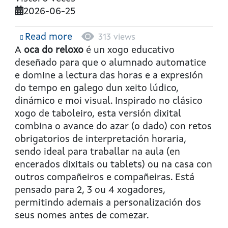
2026-06-25
Read more
about
313 views
A
A
oca do reloxo
é un xogo educativo
oca
deseñado para que o alumnado automatice
do
e domine a lectura das horas e a expresión
reloxo
do tempo en galego dun xeito lúdico,
dinámico e moi visual. Inspirado no clásico
xogo de taboleiro, esta versión dixital
combina o avance do azar (o dado) con retos
obrigatorios de interpretación horaria,
sendo ideal para traballar na aula (en
encerados dixitais ou tablets) ou na casa con
outros compañeiros e compañeiras. Está
pensado para 2, 3 ou 4 xogadores,
permitindo ademais a personalización dos
seus nomes antes de comezar.