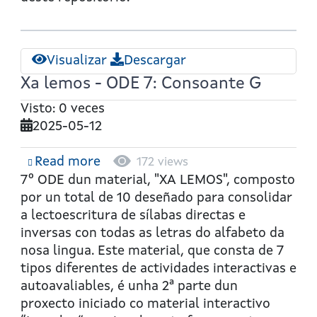
Visualizar
Descargar
Xa lemos - ODE 7: Consoante G
Visto: 0 veces
2025-05-12
Read more
about
172 views
Xa
7º ODE dun material, "XA LEMOS", composto
lemos
por un total de 10 deseñado para consolidar
-
a lectoescritura de sílabas directas e
ODE
inversas con todas as letras do alfabeto da
7:
nosa lingua. Este material, que consta de 7
Consoante
tipos diferentes de actividades interactivas e
G
autoavaliables, é unha 2ª parte dun
proxecto iniciado co material interactivo