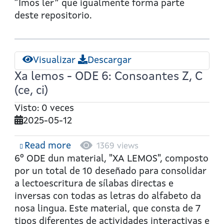
“Imos ler” que igualmente forma parte
deste repositorio.
Visualizar
Descargar
Xa lemos - ODE 6: Consoantes Z, C
(ce, ci)
Visto: 0 veces
2025-05-12
Read more
about
1369 views
Xa
6º ODE dun material, "XA LEMOS", composto
lemos
por un total de 10 deseñado para consolidar
-
a lectoescritura de sílabas directas e
ODE
inversas con todas as letras do alfabeto da
6:
nosa lingua. Este material, que consta de 7
Consoantes
tipos diferentes de actividades interactivas e