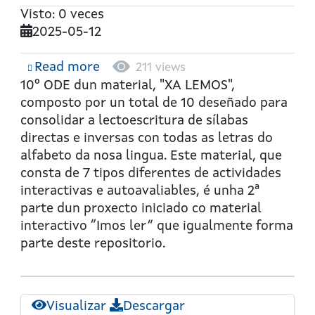
Visto: 0 veces
2025-05-12
Read more
about
211 views
Xa
10º ODE dun material, "XA LEMOS",
lemos
composto por un total de 10 deseñado para
-
consolidar a lectoescritura de sílabas
ODE
directas e inversas con todas as letras do
10:
alfabeto da nosa lingua. Este material, que
Dígrafos
consta de 7 tipos diferentes de actividades
CH,
interactivas e autoavaliables, é unha 2ª
LL,
parte dun proxecto iniciado co material
NH
interactivo “Imos ler” que igualmente forma
parte deste repositorio.
Visualizar
Descargar