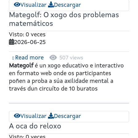
Visualizar
Descargar
Mategolf: O xogo dos problemas
matemáticos
Visto: 0 veces
2026-06-25
Read more
about
507 views
Mategolf:
Mategolf
é un xogo educativo e interactivo
O
en formato web onde os participantes
xogo
poñen a proba a súa axilidade mental a
dos
través dun circuíto de 10 buratos
problemas
matemáticos
Visualizar
Descargar
A oca do reloxo
Visto: 0 veces