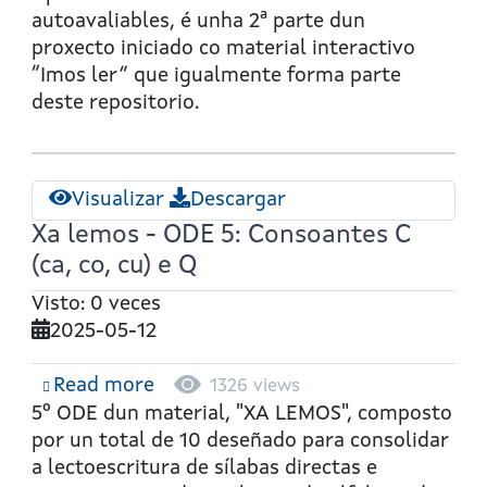
Z,
autoavaliables, é unha 2ª parte dun
C
proxecto iniciado co material interactivo
(ce,
“Imos ler” que igualmente forma parte
ci)
deste repositorio.
Visualizar
Descargar
Xa lemos - ODE 5: Consoantes C
(ca, co, cu) e Q
Visto: 0 veces
2025-05-12
Read more
about
1326 views
Xa
5º ODE dun material, "XA LEMOS", composto
lemos
por un total de 10 deseñado para consolidar
-
a lectoescritura de sílabas directas e