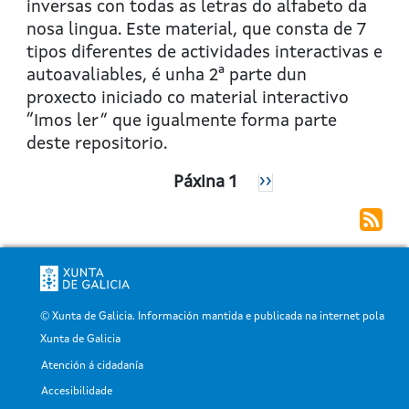
ODE
inversas con todas as letras do alfabeto da
5:
nosa lingua. Este material, que consta de 7
Consoantes
tipos diferentes de actividades interactivas e
C
autoavaliables, é unha 2ª parte dun
(ca,
proxecto iniciado co material interactivo
co,
“Imos ler” que igualmente forma parte
cu)
deste repositorio.
e
Paxinación
Páxina 1
Páxina
››
Q
Seguinte
© Xunta de Galicia. Información mantida e publicada na internet pola
Xunta de Galicia
Atención á cidadanía
Pé
Accesibilidade