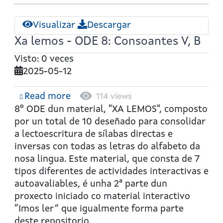
Visualizar
Descargar
Xa lemos - ODE 8: Consoantes V, B
Visto: 0 veces
2025-05-12
Read more
about
114 views
Xa
8º ODE dun material, "XA LEMOS", composto
lemos
por un total de 10 deseñado para consolidar
-
a lectoescritura de sílabas directas e
ODE
inversas con todas as letras do alfabeto da
8:
nosa lingua. Este material, que consta de 7
Consoantes
tipos diferentes de actividades interactivas e
V,
autoavaliables, é unha 2ª parte dun
B
proxecto iniciado co material interactivo
“Imos ler” que igualmente forma parte
deste repositorio.