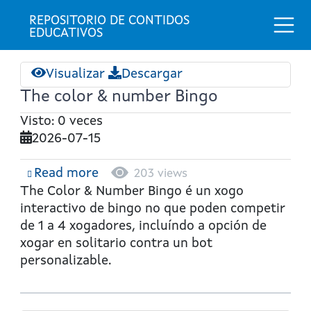
Togg
REPOSITORIO DE CONTIDOS 
EDUCATIVOS
Visualizar
Descargar
The color & number Bingo
Visto: 0 veces
2026-07-15
Read more
about
203 views
The
The Color & Number Bingo
é un xogo
color
interactivo de bingo no que poden competir
&
de
1 a 4 xogadores
, incluíndo a opción de
number
xogar en solitario contra un bot
Bingo
personalizable.