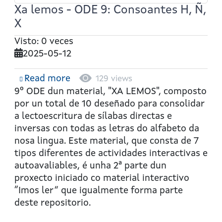
Xa lemos - ODE 9: Consoantes H, Ñ,
X
Visto: 0 veces
2025-05-12
Read more
about
129 views
Xa
9º ODE dun material, "XA LEMOS", composto
lemos
por un total de 10 deseñado para consolidar
-
a lectoescritura de sílabas directas e
ODE
inversas con todas as letras do alfabeto da
9:
nosa lingua. Este material, que consta de 7
Consoantes
tipos diferentes de actividades interactivas e
H,
autoavaliables, é unha 2ª parte dun
Ñ,
proxecto iniciado co material interactivo
X
“Imos ler” que igualmente forma parte
deste repositorio.