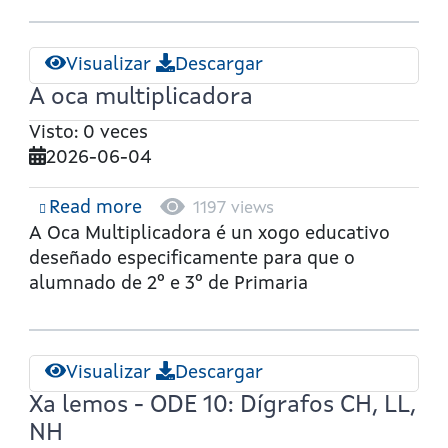
Visualizar
Descargar
A oca multiplicadora
Visto: 0 veces
2026-06-04
Read more
about
1197 views
A
A Oca Multiplicadora
é un xogo educativo
oca
deseñado especificamente para que o
multiplicadora
alumnado de
2º e 3º de Primaria
Visualizar
Descargar
Xa lemos - ODE 10: Dígrafos CH, LL,
NH