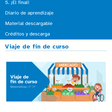
5. ¡El final!
Diario de aprendizaje
Material descargable
Créditos y descarga
Viaje de fin de curso