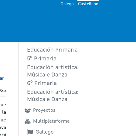
Galego
Castellano
Educación Primaria
5º Primaria
Educación artística:
Música e Danza
ar
6º Primaria
025
Educación artística:
Música e Danza
que
Proyectos
 la
que
Multiplataforma
iva
Gallego
rá