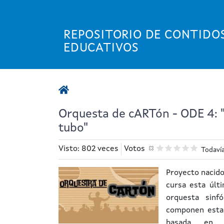
Pasar
al
contenido
REPOSITORIO DE CONTIDO
principal
EDUCATIVOS
Orquesta de cARTón - ODE 4: 
tubo"
Visto: 802 veces
Votos
Todavía
Proyecto nacido
cursa esta últ
orquesta sinf
componen esta 
basada en l