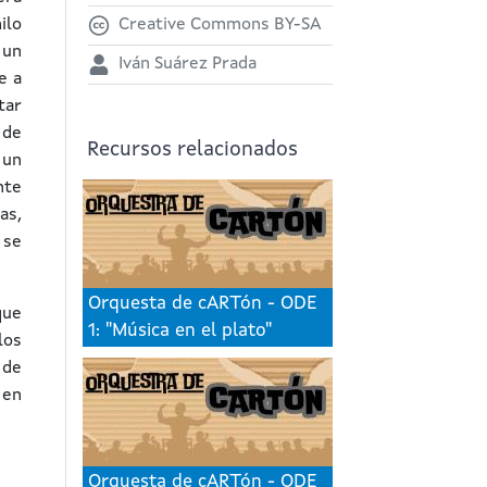
ilo
Creative Commons BY-SA
 un
Iván Suárez Prada
e a
tar
 de
Recursos relacionados
 un
nte
as,
 se
Orquesta de cARTón - ODE
que
1: "Música en el plato"
los
 de
 en
Orquesta de cARTón - ODE