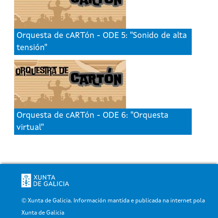
Orquesta de cARTón - ODE 5: "Sonido de alta
tensión"
Orquesta de cARTón - ODE 6: "Orquesta
virtual"
© Xunta de Galicia. Información mantida e publicada na internet pola
Xunta de Galicia