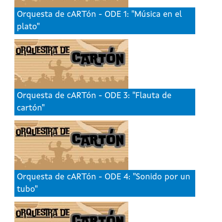
Orquesta de cARTón - ODE 1: "Música en el
plato"
Orquesta de cARTón - ODE 3: "Flauta de
cartón"
Orquesta de cARTón - ODE 4: "Sonido por un
tubo"