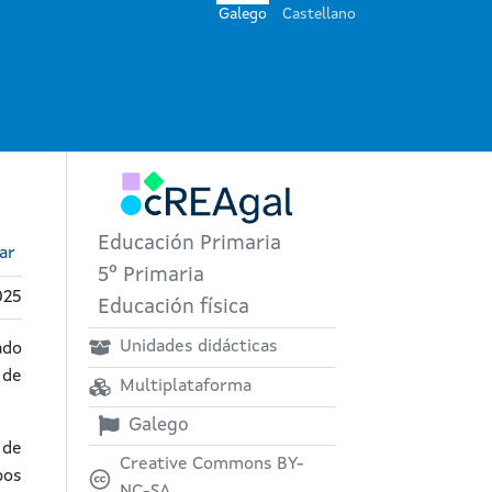
Galego
Castellano
Educación Primaria
ar
5º Primaria
025
Educación física
Unidades didácticas
ado
 de
Multiplataforma
Galego
 de
Creative Commons BY-
pos