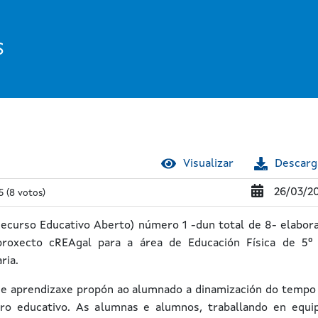
S
Visualizar
Descarg
26/03/2
5
(8 votos)
Recurso Educativo Aberto) número 1 -dun total de 8- elabor
roxecto cREAgal para a área de Educación Física de 5º
ria.
 de aprendizaxe propón ao alumnado a dinamización do tempo
ro educativo. As alumnas e alumnos, traballando en equi