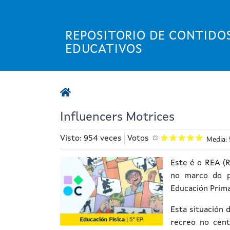
Ir
o
contido
REPOSITORIO DE CONTIDO
principal
EDUCATIVOS
Influencers Motrices
Visto: 954 veces
Votos
Media: 
Este é o REA (
no marco do p
Educación Prima
Esta situación
recreo no cent