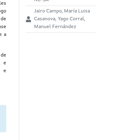
NC-SA
les
ogo
Jairo Campo, María Luisa
 de
Casanova, Yago Corral,
nse
Manuel Fernández
e a
 de
s e
) e