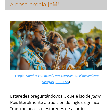
A nosa propia JAM!
Freepik
.
Hombre con dreads que representan el movimiento
rastafari
(
CC BY-SA
)
Estaredes preguntándovos... que é iso de
jam
?
Pois literalmente a tradición do inglés significa
"mermelada"... e estaredes de acordo