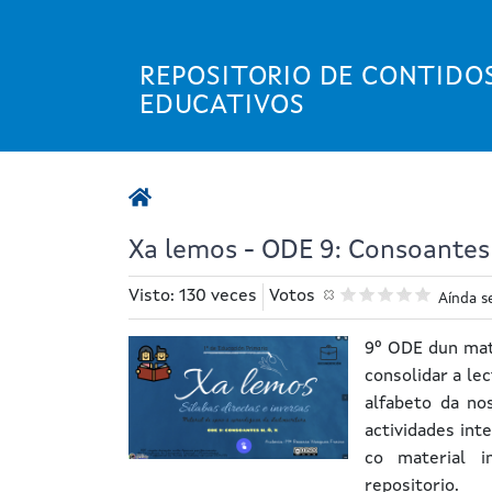
Ir
o
contido
REPOSITORIO DE CONTIDO
principal
EDUCATIVOS
Xa lemos - ODE 9: Consoantes 
Visto: 130 veces
Votos
Aínda s
9º ODE dun mat
consolidar a lec
alfabeto da no
actividades int
co material i
repositorio.