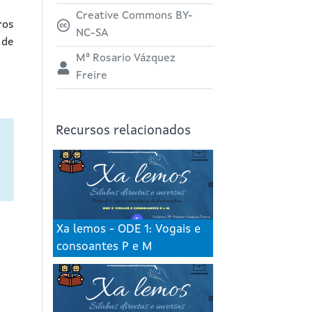
Creative Commons BY-
ros
NC-SA
 de
Mª Rosario Vázquez
Freire
Recursos relacionados
Xa lemos - ODE 1: Vogais e
consoantes P e M