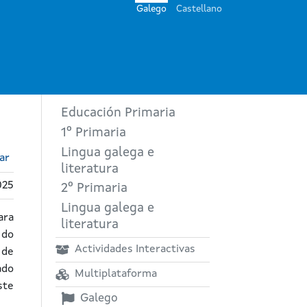
Galego
Castellano
Educación Primaria
1º Primaria
Lingua galega e
ar
literatura
025
2º Primaria
Lingua galega e
ara
literatura
 do
Actividades Interactivas
 de
ado
Multiplataforma
ste
Galego