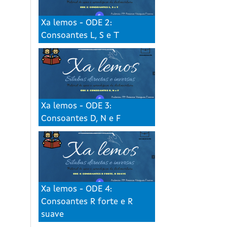
Xa lemos - ODE 2:
Consoantes L, S e T
Xa lemos - ODE 3:
Consoantes D, N e F
Xa lemos - ODE 4:
Consoantes R forte e R
suave