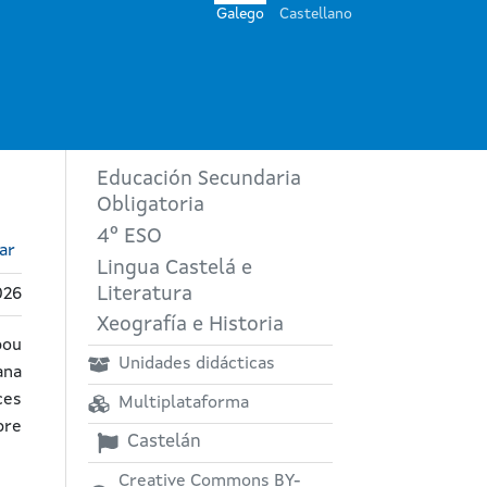
Galego
Castellano
Educación Secundaria
Obligatoria
4º ESO
ar
Lingua Castelá e
Literatura
026
Xeografía e Historia
bou
Unidades didácticas
ana
ces
Multiplataforma
bre
Castelán
Creative Commons BY-