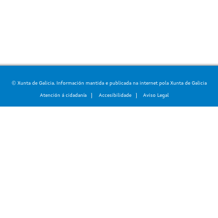
© Xunta de Galicia. Información mantida e publicada na internet pola Xunta de Galicia
Atención á cidadanía
Accesibilidade
Aviso Legal