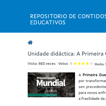
Ir
o
contido
REPOSITORIO DE CONTIDO
principal
EDUCATIVOS
Unidade didáctica: A Primeira
Visto: 663 veces
Votos
Media: 
A
Primeira Gue
por transforma
sen precedente
para novos enfr
a fraxilidade da