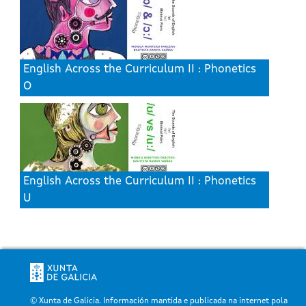
English Across the Curriculum II : Phonetics
O
English Across the Curriculum II : Phonetics
U
© Xunta de Galicia. Información mantida e publicada na internet pola