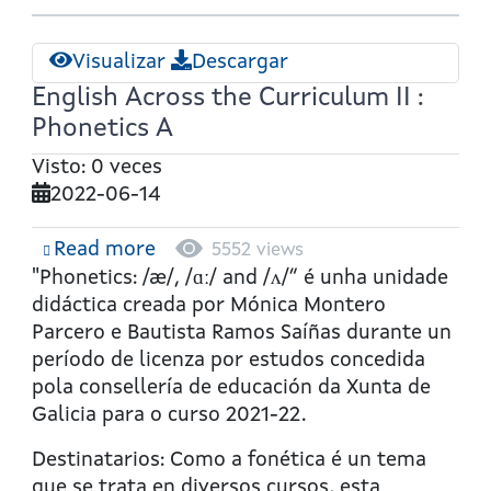
Visualizar
Descargar
English Across the Curriculum II :
Phonetics A
Visto: 0 veces
2022-06-14
Read more
about
5552 views
English
"Phonetics: /æ/, /ɑː/ and /ʌ/” é unha unidade
Across
didáctica creada por Mónica Montero
the
Parcero e Bautista Ramos Saíñas durante un
Curriculum
período de licenza por estudos concedida
II
pola consellería de educación da Xunta de
:
Galicia para o curso 2021-22.
Phonetics
Destinatarios: Como a fonética é un tema
A
que se trata en diversos cursos, esta