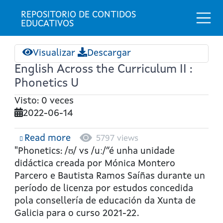
Togg
REPOSITORIO DE CONTIDOS 
EDUCATIVOS
Visualizar
Descargar
English Across the Curriculum II :
Phonetics U
Visto: 0 veces
2022-06-14
Read more
about
5797 views
English
"Phonetics: /ʊ/ vs /uː/”é unha unidade
Across
didáctica creada por Mónica Montero
the
Parcero e Bautista Ramos Saíñas durante un
Curriculum
período de licenza por estudos concedida
II
pola consellería de educación da Xunta de
:
Galicia para o curso 2021-22.