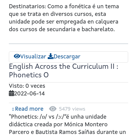
Phonetics
Destinatarios: Como a fonética é un tema
U
que se trata en diversos cursos, esta
unidade pode ser empregada en calquera
dos cursos de secundaria e bacharelato.
Visualizar
Descargar
English Across the Curriculum II :
Phonetics O
Visto: 0 veces
2022-06-14
Read more
about
5479 views
English
"Phonetics: /ɒ/ vs /ɔː/”é unha unidade
Across
didáctica creada por Mónica Montero
the
Parcero e Bautista Ramos Saíñas durante un