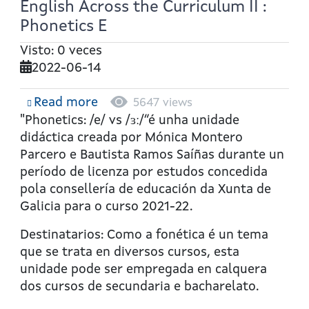
English Across the Curriculum II :
Phonetics E
Visto: 0 veces
2022-06-14
Read more
about
5647 views
English
"Phonetics: /e/ vs /ɜː/”é unha unidade
Across
didáctica creada por Mónica Montero
the
Parcero e Bautista Ramos Saíñas durante un
Curriculum
período de licenza por estudos concedida
II
pola consellería de educación da Xunta de
:
Galicia para o curso 2021-22.
Phonetics
Destinatarios: Como a fonética é un tema
E
que se trata en diversos cursos, esta
unidade pode ser empregada en calquera
dos cursos de secundaria e bacharelato.