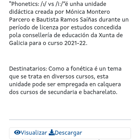
English
"Phonetics: /ɪ/ vs /iː/”é unha unidade
Across
didáctica creada por Mónica Montero
the
Parcero e Bautista Ramos Saíñas durante un
Curriculum
período de licenza por estudos concedida
II
pola consellería de educación da Xunta de
:
Galicia para o curso 2021-22.
Phonetics
I
Destinatarios: Como a fonética é un tema
que se trata en diversos cursos, esta
unidade pode ser empregada en calquera
dos cursos de secundaria e bacharelato.
Visualizar
Descargar