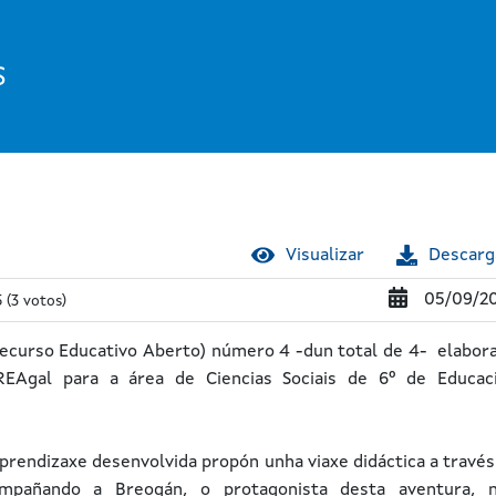
S
Visualizar
Descarg
05/09/2
5
(3 votos)
Recurso Educativo Aberto) número 4 -dun total de 4- elabor
REAgal para a área de Ciencias Sociais de 6º de Educac
aprendizaxe desenvolvida propón unha viaxe didáctica a través
ompañando a Breogán, o protagonista desta aventura, 