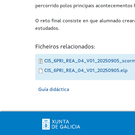
percorrido polos principais acontecementos h
O reto final consiste en que alumnado crear
estudados.
Ficheiros relacionados:
CIS_6PRI_REA_04_V01_20250905_scorm
CIS_6PRI_REA_04_V01_20250905.elp
Guía didáctica
Pé