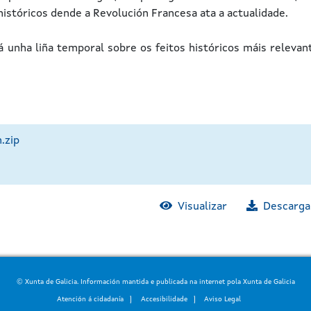
istóricos dende a Revolución Francesa ata a actualidade.
á unha liña temporal sobre os feitos históricos máis relevan
.zip
Visualizar
Descarga
© Xunta de Galicia. Información mantida e publicada na internet pola Xunta de Galicia
Atención á cidadanía
Accesibilidade
Aviso Legal