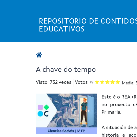
Ir
o
contido
REPOSITORIO DE CONTIDO
principal
EDUCATIVOS
A chave do tempo
Visto: 732 veces
Votos
Media: 
Este é o REA (
no proxecto c
Primaria.
A situación de 
historia e ac