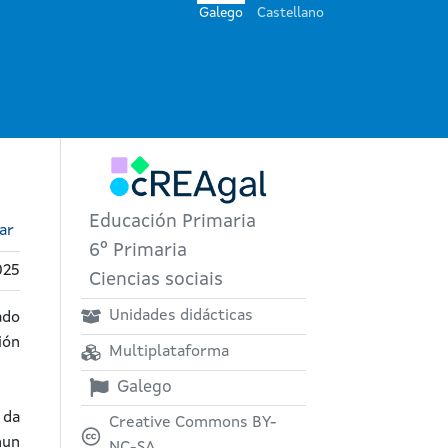
Galego
Castellano
Educación Primaria
ar
6º Primaria
025
Ciencias sociais
Unidades didácticas
ado
ión
Multiplataforma
Galego
 da
Creative Commons BY-
nun