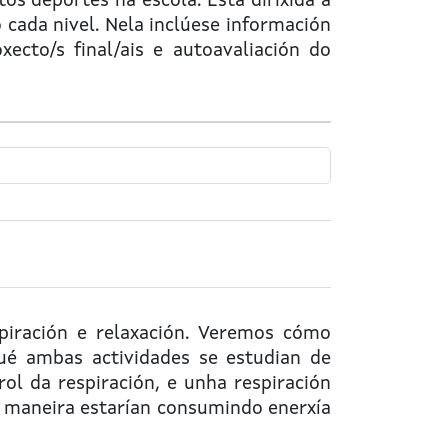
os deportes na escola. Está dirixida a
cada nivel. Nela inclúese información
xecto/s final/ais e autoavaliación do
iración e relaxación. Veremos cómo
ué ambas actividades se estudian de
ol da respiración, e unha respiración
a maneira estarían consumindo enerxía