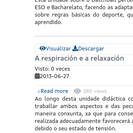
Deportes
Esta unidade sobre o
Datchball
perten
na
ESO e Bacharelato, facendo as adapta
Escola:
sobre regras básicas do deporte, que
Datchball
aprendido.
Visualizar
Descargar
A respiración e a relaxación
Visto: 0 veces
2013-06-27
Read more
about
380 views
A
Ao longo desta unidade didáctica 
respiración
traballar ambos aspectos e das pec
e
maneira conxunta, xa que para conseg
a
realizada adecuadamente favorecerá a
relaxación
debido o seu estado de tensión.