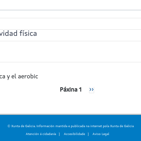
vidad física
ca y el aerobic
Páxina 1
Páxina
››
Seguinte
© Xunta de Galicia. Información mantida e publicada na internet pola Xunta de Galicia
Atención á cidadanía
Accesibilidade
Aviso Legal