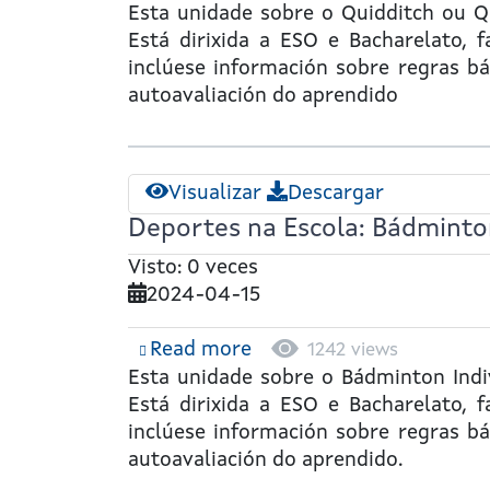
Deportes
Esta unidade sobre o
Quidditch ou 
na
Está dirixida a ESO e Bacharelato,
Escola:
inclúese información sobre regras bás
Quidditch
autoavaliación do aprendido
ou
Quádbol
Visualizar
Descargar
Deportes na Escola: Bádminton
Visto: 0 veces
2024-04-15
Read more
about
1242 views
Deportes
Esta unidade sobre o
Bádminton
Indi
na
Está dirixida a ESO e Bacharelato,
Escola:
inclúese información sobre regras bás
Bádminton
autoavaliación do aprendido.
Individuais