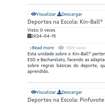
Visualizar
Descargar
Deportes na Escola: Kin-Ball®
Visto: 0 veces
2024-04-15
Read more
about
1309 views
Deportes
Esta unidade sobre o
K
in
-B
all
®
perten
na
ESO e Bacharelato, facendo as adapta
Escola:
sobre regras básicas do deporte, que
Kin-
aprendido.
Ball®
Visualizar
Descargar
Deportes na Escola: Pinfuvote