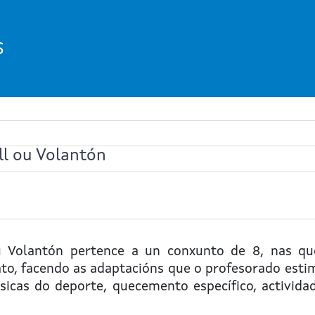
S
ll ou Volantón
u Volantón
pertence a un conxunto de 8, nas que
lato, facendo as adaptacións que o profesorado est
icas do deporte, quecemento específico, actividade