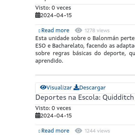
Visto: 0 veces
2024-04-15
Read more
about
1278 views
Deportes
Esta unidade sobre o
Balonmán
perten
na
ESO e Bacharelato, facendo as adapta
Escola:
sobre regras básicas do deporte, que
Balonmán
aprendido.
Visualizar
Descargar
Deportes na Escola: Quidditc
Visto: 0 veces
2024-04-15
Read more
about
1244 views