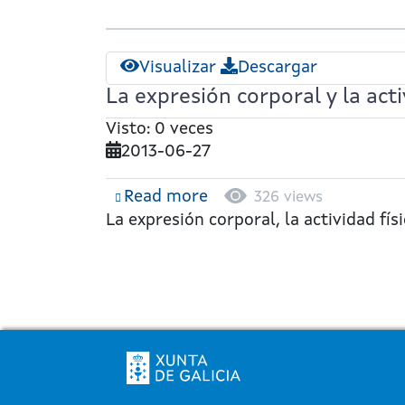
Visualizar
Descargar
La expresión corporal y la acti
Visto: 0 veces
2013-06-27
Read more
about
326 views
La
La expresión corporal, la actividad físi
expresión
Paxinación
corporal
y
la
actividad
física
Pé