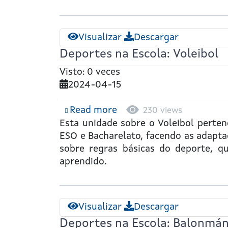
ou
Volantón
Visualizar
Descargar
Deportes na Escola: Voleibol
Visto: 0 veces
2024-04-15
Read more
about
230 views
Deportes
Esta unidade sobre o
Voleibol
pertenc
na
ESO e Bacharelato, facendo as adapta
Escola:
sobre regras básicas do deporte, que
Voleibol
aprendido.
Visualizar
Descargar
Deportes na Escola: Balonmá