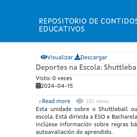
Ir
o
contido
REPOSITORIO DE CONTIDO
principal
EDUCATIVOS
Visualizar
Descargar
Deportes na Escola: Shuttleba
Visto: 0 veces
2024-04-15
Read more
about
233 views
Deportes
Esta unidade sobre o
Shuttleball o
na
escola. Está dirixida a ESO e Bachare
Escola:
inclúese información sobre regras bás
Shuttleball
autoavaliación do aprendido.