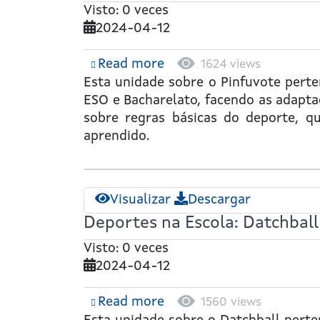
Visto: 0 veces
2024-04-12
Read more
about
1624 views
Deportes
Esta unidade sobre o
Pinfuvote
perten
na
ESO e Bacharelato, facendo as adapta
Escola:
sobre regras básicas do deporte, que
Pinfuvote
aprendido.
Visualizar
Descargar
Deportes na Escola: Datchball
Visto: 0 veces
2024-04-12
Read more
about
1560 views