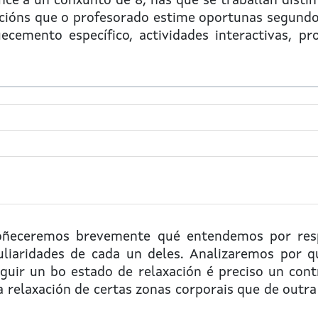
ce a un conxunto de 8, nas que se traballan distint
cións que o profesorado estime oportunas segundo 
cemento específico, actividades interactivas, pro
coñeceremos brevemente qué entendemos por resp
uliaridades de cada un deles. Analizaremos por q
uir un bo estado de relaxación é preciso un contr
 relaxación de certas zonas corporais que de outr