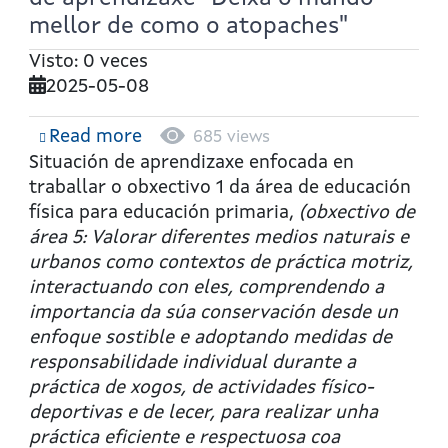
mellor de como o atopaches"
Visto: 0 veces
2025-05-08
Read more
about
685 views
Educación
Situación de aprendizaxe enfocada en
Física
traballar o obxectivo 1 da área de educación
6º
física para educación primaria,
(obxectivo de
E.P.:
área 5: Valorar diferentes medios naturais e
Situación
urbanos como contextos de práctica motriz,
de
interactuando con eles, comprendendo a
aprendizaxe
importancia da súa conservación desde un
"Deixa
enfoque sostible e adoptando medidas de
o
responsabilidade individual durante a
mundo
práctica de xogos, de actividades físico-
mellor
deportivas e de lecer, para realizar unha
de
práctica eficiente e respectuosa coa