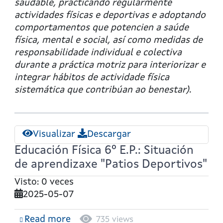
Situación
saudable, practicando regularmente
de
actividades físicas e deportivas e adoptando
aprendizaxe
comportamentos que potencien a saúde
"O
física, mental e social, así como medidas de
meu
responsabilidade individual e colectiva
diario
durante a práctica motriz para interiorizar e
saudable"
integrar hábitos de actividade física
sistemática que contribúan ao benestar)
.
Visualizar
Descargar
Educación Física 6º E.P.: Situación
de aprendizaxe "Patios Deportivos"
Visto: 0 veces
2025-05-07
Read more
about
735 views