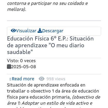
como
contorna e participar no seu coidado e
o
mellora).
atopaches"
Visualizar
Descargar
Educación Física 6º E.P.: Situación
de aprendizaxe "O meu diario
saudable"
Visto: 0 veces
2025-05-08
Read more
about
998 views
Educación
Situación de aprendizaxe enfocada en
Física
traballar o obxectivo 1 da área de educación
6º
física para educación primaria,
(obxectivo de
E.P.:
área 1: Adoptar un estilo de vida activo e