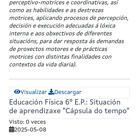
de
perceptivo-motrices e coordinativas, así
aprendizaxe
como as habilidades e as destrezas
"Todos
motrices, aplicando procesos de percepción,
os
decisión e execución adecuadas á lóxica
camiños
interna e aos obxectivos de diferentes
levan
situacións, para dar resposta ás demandas
a
de proxectos motores e de prácticas
Santiago
motrices con distintas finalidades con
de
contextos da vida diaria).
Compostela"
Visualizar
Descargar
Educación Física 6º E.P.: Situación
de aprendizaxe "Cápsula do tempo"
Visto: 0 veces
2025-05-08