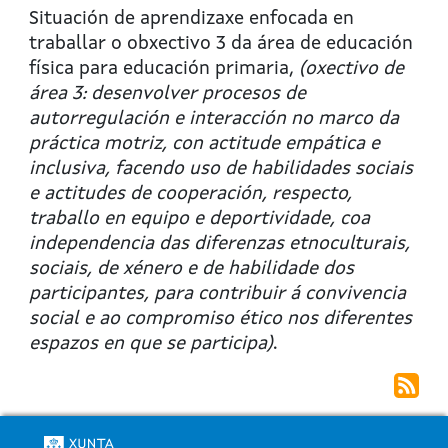
Educación
Situación de aprendizaxe enfocada en
Física
traballar o obxectivo 3 da área de educación
6º
física para educación primaria,
(oxectivo de
E.P.:
área 3: desenvolver procesos de
Situación
autorregulación e interacción no marco da
de
práctica motriz, con actitude empática e
aprendizaxe
inclusiva, facendo uso de habilidades sociais
"Patios
e actitudes de cooperación, respecto,
Deportivos"
traballo en equipo e deportividade, coa
independencia das diferenzas etnoculturais,
sociais, de xénero e de habilidade dos
participantes, para contribuir á convivencia
social e ao compromiso ético nos diferentes
espazos en que se participa)
.