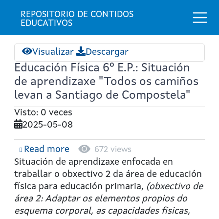
Togg
REPOSITORIO DE CONTIDOS 
EDUCATIVOS
Visualizar
Descargar
Educación Física 6º E.P.: Situación
de aprendizaxe "Todos os camiños
levan a Santiago de Compostela"
Visto: 0 veces
2025-05-08
Read more
about
672 views
Educación
Situación de aprendizaxe enfocada en
Física
traballar o obxectivo 2 da área de educación
6º
física para educación primaria,
(obxectivo de
E.P.:
área 2: Adaptar os elementos propios do
Situación
esquema corporal, as capacidades físicas,