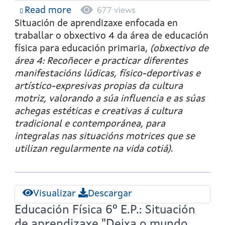
Read more
about
677 views
Educación
Situación de aprendizaxe enfocada en
Física
traballar o obxectivo 4 da área de educación
6º
física para educación primaria,
(obxectivo de
E.P.:
área 4: Recoñecer e practicar diferentes
Situación
manifestacións lúdicas, físico-deportivas e
de
artístico-expresivas propias da cultura
aprendizaxe
motriz, valorando a súa influencia e as súas
"Cápsula
achegas estéticas e creativas á cultura
do
tradicional e contemporánea, para
tempo"
integralas nas situacións motrices que se
utilizan regularmente na vida cotiá)
.
Visualizar
Descargar
Educación Física 6º E.P.: Situación
de aprendizaxe "Deixa o mundo