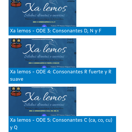
Xa lemos - ODE 3: Consonantes D, N y F
Xa lemos - ODE 4: Consonantes R fuerte y R
suave
Xa lemos - ODE 5: Consonantes C (ca, co, cu)
y Q