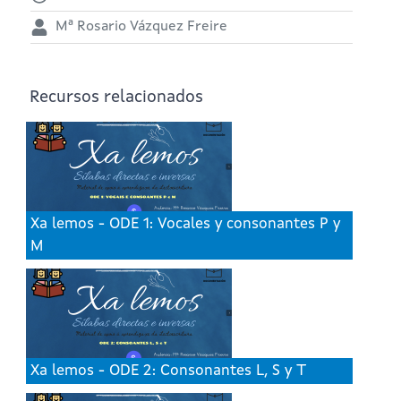
Mª Rosario Vázquez Freire
Recursos relacionados
Xa lemos - ODE 1: Vocales y consonantes P y
M
Xa lemos - ODE 2: Consonantes L, S y T