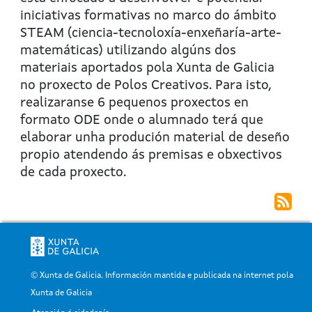
os
iniciativas formativas no marco do ámbito
Polos
STEAM (ciencia-tecnoloxía-enxeñaría-arte-
Creativos:
matemáticas) utilizando algúns dos
Quen
materiais aportados pola Xunta de Galicia
xoga
no proxecto de Polos Creativos. Para isto,
realizaranse 6 pequenos proxectos en
formato ODE onde o alumnado terá que
elaborar unha produción material de deseño
propio atendendo ás premisas e obxectivos
de cada proxecto.
© Xunta de Galicia. Información mantida e publicada na internet pola
Xunta de Galicia