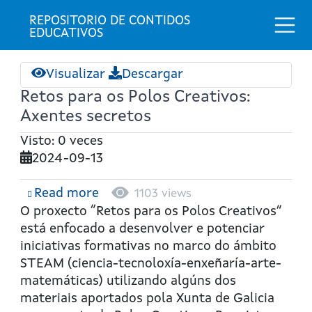
Togg
REPOSITORIO DE CONTIDOS 
EDUCATIVOS
Visualizar
Descargar
Retos para os Polos Creativos:
Axentes secretos
Visto: 0 veces
2024-09-13
Read more
about
1103 views
Retos
O proxecto “Retos para os Polos Creativos”
para
está enfocado a desenvolver e potenciar
os
iniciativas formativas no marco do ámbito
Polos
STEAM (ciencia-tecnoloxía-enxeñaría-arte-
Creativos:
matemáticas) utilizando algúns dos
Axentes
materiais aportados pola Xunta de Galicia