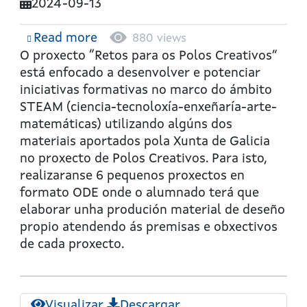
2024-09-13
Read more
about
880 views
Retos
O proxecto “Retos para os Polos Creativos”
para
está enfocado a desenvolver e potenciar
os
iniciativas formativas no marco do ámbito
Polos
STEAM (ciencia-tecnoloxía-enxeñaría-arte-
Creativos:
matemáticas) utilizando algúns dos
Cacharreando
materiais aportados pola Xunta de Galicia
coa
no proxecto de Polos Creativos. Para isto,
micro:bit
realizaranse 6 pequenos proxectos en
formato ODE onde o alumnado terá que
elaborar unha produción material de deseño
propio atendendo ás premisas e obxectivos
de cada proxecto.
Visualizar
Descargar