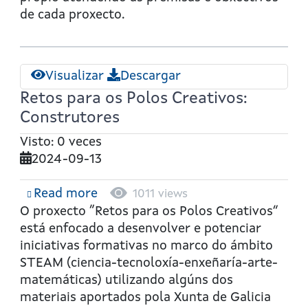
de cada proxecto.
Visualizar
Descargar
Retos para os Polos Creativos:
Construtores
Visto: 0 veces
2024-09-13
Read more
about
1011 views
Retos
O proxecto “Retos para os Polos Creativos”
para
está enfocado a desenvolver e potenciar
os
iniciativas formativas no marco do ámbito
Polos
STEAM (ciencia-tecnoloxía-enxeñaría-arte-
Creativos:
matemáticas) utilizando algúns dos
Construtores
materiais aportados pola Xunta de Galicia