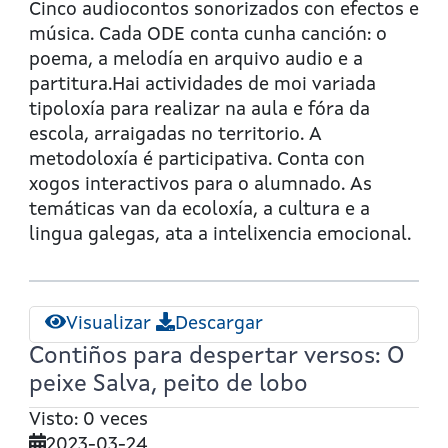
Contiños
Cinco audiocontos sonorizados con efectos e
para
música. Cada ODE conta cunha canción: o
despertar
poema, a melodía en arquivo audio e a
versos:
partitura.Hai actividades de moi variada
A
tipoloxía para realizar na aula e fóra da
pedra
escola, arraigadas no territorio. A
Cricriticrí
metodoloxía é participativa. Conta con
xogos interactivos para o alumnado. As
temáticas van da ecoloxía, a cultura e a
lingua galegas, ata a intelixencia emocional.
Visualizar
Descargar
Contiños para despertar versos: O
peixe Salva, peito de lobo
Visto: 0 veces
2023-03-24