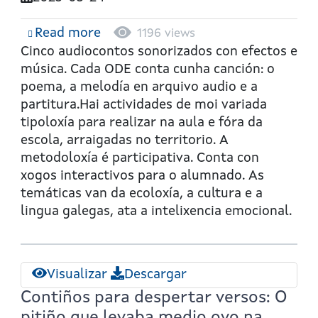
Read more
about
1196 views
Contiños
Cinco audiocontos sonorizados con efectos e
para
música. Cada ODE conta cunha canción: o
despertar
poema, a melodía en arquivo audio e a
versos:
partitura.Hai actividades de moi variada
O
tipoloxía para realizar na aula e fóra da
peixe
escola, arraigadas no territorio. A
Salva,
metodoloxía é participativa. Conta con
peito
xogos interactivos para o alumnado. As
de
temáticas van da ecoloxía, a cultura e a
lobo
lingua galegas, ata a intelixencia emocional.
Visualizar
Descargar
Contiños para despertar versos: O