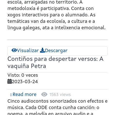
ra
escola, arraigadas no territorio. A
Pipa
metodoloxía é participativa. Conta con
e
xogos interactivos para o alumnado. As
o
temáticas van da ecoloxía, a cultura e a
picapeixe
lingua galegas, ata a intelixencia emocional.
que
a
ensinou
Visualizar
Descargar
a
Contiños para despertar versos: A
cazar
vaquiña Petra
Visto: 0 veces
2023-03-24
Read more
about
1563 views
Contiños
Cinco audiocontos sonorizados con efectos e
para
música. Cada ODE conta cunha canción: o
despertar
poema, a melodía en arquivo audio e a