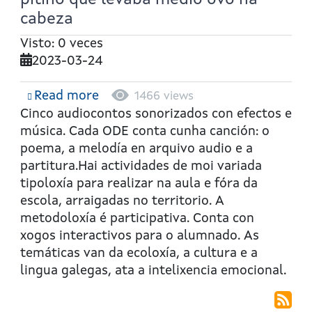
pitiño que levaba medio ovo na
cabeza
Visto: 0 veces
2023-03-24
Read more
about
1466 views
Contiños
Cinco audiocontos sonorizados con efectos e
para
música. Cada ODE conta cunha canción: o
despertar
poema, a melodía en arquivo audio e a
versos:
partitura.Hai actividades de moi variada
O
tipoloxía para realizar na aula e fóra da
pitiño
escola, arraigadas no territorio. A
que
metodoloxía é participativa. Conta con
levaba
xogos interactivos para o alumnado. As
medio
temáticas van da ecoloxía, a cultura e a
ovo
lingua galegas, ata a intelixencia emocional.
na
cabeza