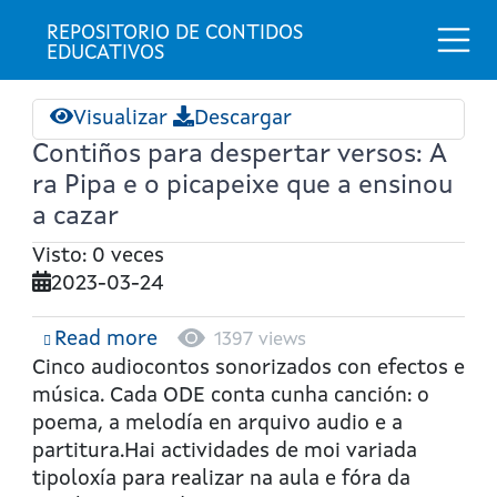
Togg
REPOSITORIO DE CONTIDOS 
EDUCATIVOS
Visualizar
Descargar
Contiños para despertar versos: A
ra Pipa e o picapeixe que a ensinou
a cazar
Visto: 0 veces
2023-03-24
Read more
about
1397 views
Contiños
Cinco audiocontos sonorizados con efectos e
para
música. Cada ODE conta cunha canción: o
despertar
poema, a melodía en arquivo audio e a
versos:
partitura.Hai actividades de moi variada
A
tipoloxía para realizar na aula e fóra da