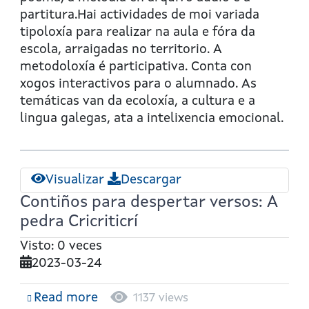
versos:
partitura.Hai actividades de moi variada
A
tipoloxía para realizar na aula e fóra da
vaquiña
escola, arraigadas no territorio. A
Petra
metodoloxía é participativa. Conta con
xogos interactivos para o alumnado. As
temáticas van da ecoloxía, a cultura e a
lingua galegas, ata a intelixencia emocional.
Visualizar
Descargar
Contiños para despertar versos: A
pedra Cricriticrí
Visto: 0 veces
2023-03-24
Read more
about
1137 views