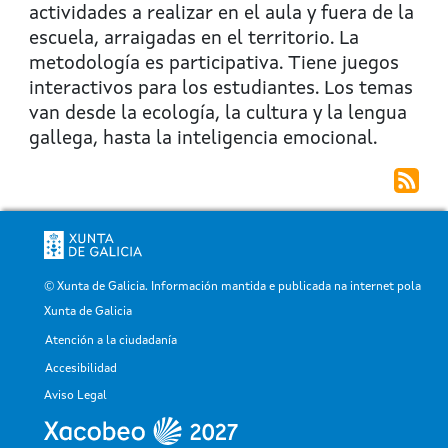
El
actividades a realizar en el aula y fuera de la
pollito
escuela, arraigadas en el territorio. La
que
metodología es participativa. Tiene juegos
llevaba
interactivos para los estudiantes. Los temas
medio
van desde la ecología, la cultura y la lengua
huevo
gallega, hasta la inteligencia emocional.
en
la
cabeza
© Xunta de Galicia. Información mantida e publicada na internet pola
Xunta de Galicia
Atención a la ciudadanía
Pé
Accesibilidad
Aviso Legal