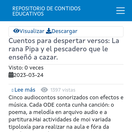
Togg
REPOSITORIO DE CONTIDOS 
EDUCATIVOS
Visualizar
Descargar
Cuentos para despertar versos: La
rana Pipa y el pescadero que le
enseñó a cazar.
Visto: 0 veces
2023-03-24
Lee más
sobre
1397 vistas
Cuentos
Cinco audiocontos sonorizados con efectos e
para
música. Cada ODE conta cunha canción: o
despertar
poema, a melodía en arquivo audio e a
versos:
partitura.Hai actividades de moi variada
La
tipoloxía para realizar na aula e fóra da