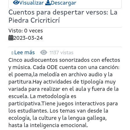
Visualizar
Descargar
versos:
Cuentos para despertar versos: La
La
Piedra Cricriticrí
vaca
Petra
Visto: 0 veces
2023-03-24
Lee más
sobre
1137 vistas
Cuentos
Cinco audiocuentos sonorizados con efectos
para
y música. Cada ODE cuenta con una canción:
despertar
el poema,la melodía en archivo audio y la
versos:
partitura.Hay actividades de tipología muy
La
variada para realizar en el aula y fuera de la
Piedra
escuela. La metodología es
Cricriticrí
participativa.Tiene juegos interactivos para
los estudiantes. Los temas van desde la
ecología, la culture y la lengua gallega,
hasta la inteligencia emocional.