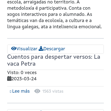
rana
escola, arraigadas no territorio. A
Pipa
metodoloxía é participativa. Conta con
y
xogos interactivos para o alumnado. As
el
temáticas van da ecoloxía, a cultura e a
pescadero
lingua galegas, ata a intelixencia emocional.
que
le
enseñó
Visualizar
Descargar
a
Cuentos para despertar versos: La
cazar.
vaca Petra
Visto: 0 veces
2023-03-24
Lee más
sobre
1563 vistas
Cuentos
para
despertar