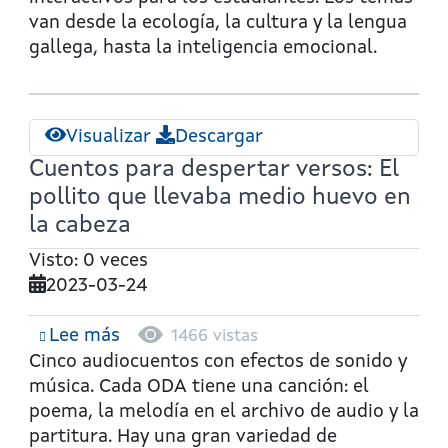
de
van desde la ecología, la cultura y la lengua
lobo
gallega, hasta la inteligencia emocional.
Visualizar
Descargar
Cuentos para despertar versos: El
pollito que llevaba medio huevo en
la cabeza
Visto: 0 veces
2023-03-24
Lee más
sobre
1466 vistas
Cuentos
Cinco audiocuentos con efectos de sonido y
para
música. Cada ODA tiene una canción: el
despertar
poema, la melodía en el archivo de audio y la
versos:
partitura. Hay una gran variedad de