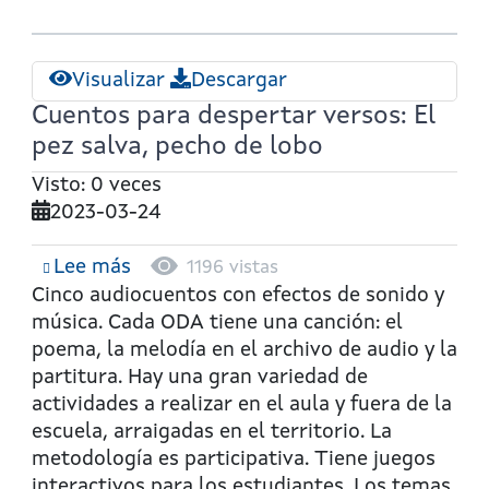
Visualizar
Descargar
Cuentos para despertar versos: El
pez salva, pecho de lobo
Visto: 0 veces
2023-03-24
Lee más
sobre
1196 vistas
Cuentos
Cinco audiocuentos con efectos de sonido y
para
música. Cada ODA tiene una canción: el
despertar
poema, la melodía en el archivo de audio y la
versos:
partitura. Hay una gran variedad de
El
actividades a realizar en el aula y fuera de la
pez
escuela, arraigadas en el territorio. La
salva,
metodología es participativa. Tiene juegos
pecho
interactivos para los estudiantes. Los temas