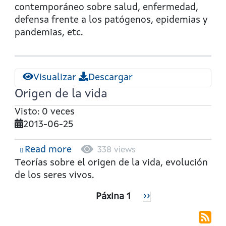
y
contemporáneo sobre salud, enfermedad,
enfermedad
defensa frente a los patógenos, epidemias y
pandemias, etc.
Visualizar
Descargar
Origen de la vida
Visto: 0 veces
2013-06-25
Read more
about
338 views
Origen
Teorías sobre el origen de la vida, evolución
de
de los seres vivos.
la
Paxinación
Páxina 1
Páxina
››
vida
Seguinte