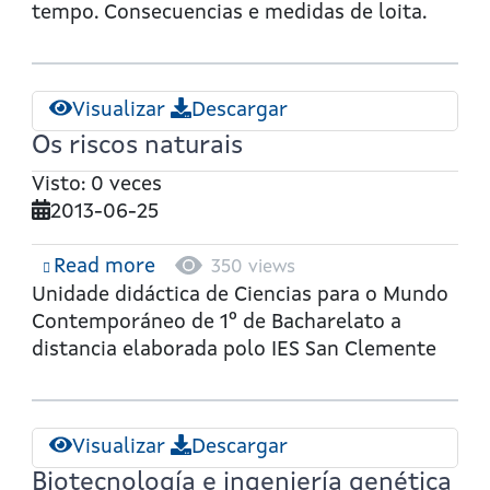
tempo. Consecuencias e medidas de loita.
Visualizar
Descargar
Os riscos naturais
Visto: 0 veces
2013-06-25
Read more
about
350 views
Os
Unidade didáctica de Ciencias para o Mundo
riscos
Contemporáneo de 1º de Bacharelato a
naturais
distancia elaborada polo IES San Clemente
Visualizar
Descargar
Biotecnología e ingeniería genética