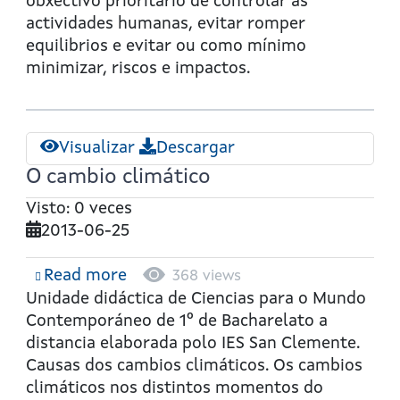
Terra
obxectivo prioritario de controlar as
actividades humanas, evitar romper
equilibrios e evitar ou como mínimo
minimizar, riscos e impactos.
Visualizar
Descargar
O cambio climático
Visto: 0 veces
2013-06-25
Read more
about
368 views
O
Unidade didáctica de Ciencias para o Mundo
cambio
Contemporáneo de 1º de Bacharelato a
climático
distancia elaborada polo IES San Clemente.
Causas dos cambios climáticos. Os cambios
climáticos nos distintos momentos do