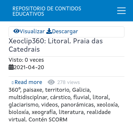
Togg
REPOSITORIO DE CONTIDOS 
EDUCATIVOS
Visualizar
Descargar
Xeoclip360: Litoral. Praia das
Catedrais
Visto: 0 veces
2021-04-20
Read more
about
278 views
Xeoclip360:
360º, paisaxe, territorio, Galicia,
Litoral.
multidisciplnar, cárstico, fluvial, litoral,
Praia
glaciarismo, videos, panorámicas, xeoloxía,
das
bioloxía, xeografía, literatura, realidade
Catedrais
virtual. Contén SCORM