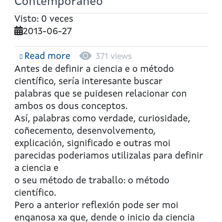
Contemporáneo
Visto: 0 veces
2013-06-27
Read more
about
371 views
Ciencias
Antes de definir a ciencia e o método
para
científico, sería interesante buscar
o
palabras que se puidesen relacionar con
Mundo
ambos os dous conceptos.
Contemporáneo
Así, palabras como verdade, curiosidade,
coñecemento, desenvolvemento,
explicación, significado e outras moi
parecidas poderiamos utilizalas para definir
a ciencia e
o seu método de traballo: o método
científico.
Pero a anterior reflexión pode ser moi
enganosa xa que, dende o inicio da ciencia