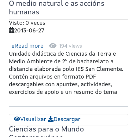
O medio natural e as accións
humanas
Visto: 0 veces
2013-06-27
Read more
about
194 views
O
Unidade didáctica de Ciencias da Terra e
medio
Medio Ambiente de 2º de bacharelato a
natural
distancia elaborada polo IES San Clemente.
e
Contén arquivos en formato PDF
as
descargables con apuntes, actividades,
accións
exercicios de apoio e un resumo do tema
humanas
Visualizar
Descargar
Ciencias para o Mundo