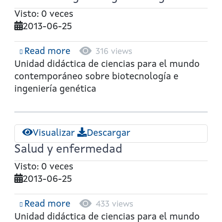
Visto: 0 veces
2013-06-25
Read more
about
316 views
Biotecnología
Unidad didáctica de ciencias para el mundo
e
contemporáneo sobre biotecnología e
ingeniería
ingeniería genética
genética
Visualizar
Descargar
Salud y enfermedad
Visto: 0 veces
2013-06-25
Read more
about
433 views
Salud
Unidad didáctica de ciencias para el mundo