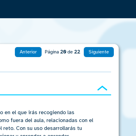
Anterior
Página
20
de
22
Siguiente
Ocultar
io en el que irás recogiendo las
omo fuera del aula, relacionadas con el
l reto. Con su uso desarrollarás tu