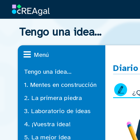
Tengo una idea...
Menú
Diario
Tengo una idea...
1. Mentes en construcción
¿Q
2. La primera piedra
3. Laboratorio de ideas
4. ¡Vuestra idea!
5. La mejor idea