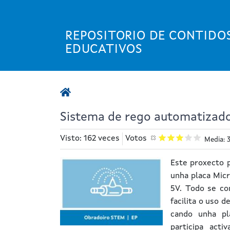
Ir
o
contido
REPOSITORIO DE CONTIDO
principal
EDUCATIVOS
Sistema de rego automatizado
Visto: 162 veces
Votos
Media: 
Este proxecto 
unha placa Micr
5V. Todo se con
facilita o uso 
cando unha pl
participa act