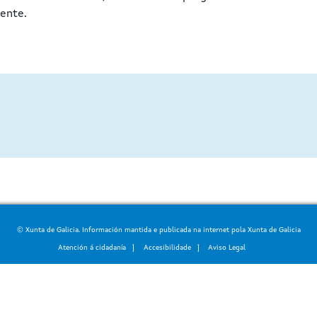
iente.
© Xunta de Galicia. Información mantida e publicada na internet pola Xunta de Galicia
Atención á cidadanía
Accesibilidade
Aviso Legal