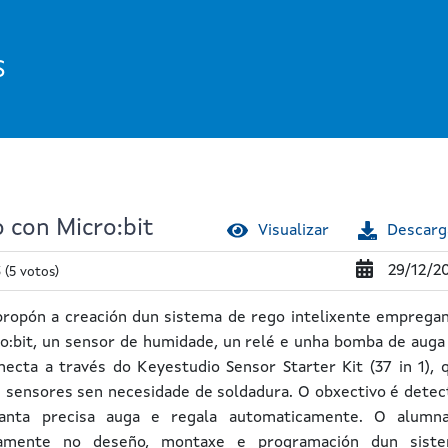
S
 con Micro:bit
Visualizar
Descarg
29/12/2
3
(5 votos)
propón a creación dun sistema de rego intelixente emprega
o:bit, un sensor de humidade, un relé e unha bomba de auga
ecta a través do Keyestudio Sensor Starter Kit (37 in 1), 
de sensores sen necesidade de soldadura. O obxectivo é detec
anta precisa auga e regala automaticamente. O alumn
ivamente no deseño, montaxe e programación dun sist