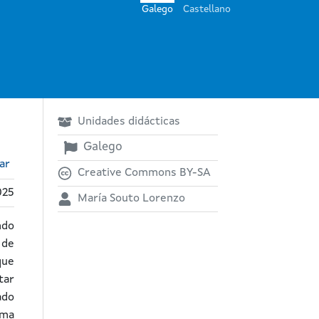
Galego
Castellano
Unidades didácticas
Galego
ar
Creative Commons BY-SA
025
María Souto Lorenzo
ndo
 de
que
tar
ado
ema