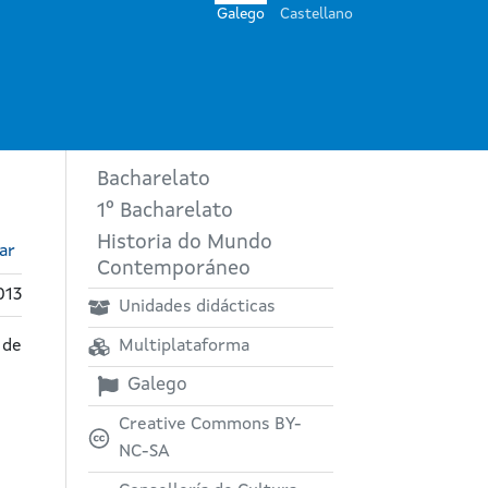
Galego
Castellano
Bacharelato
1º Bacharelato
Historia do Mundo
ar
Contemporáneo
013
Unidades didácticas
 de
Multiplataforma
Galego
Creative Commons BY-
NC-SA