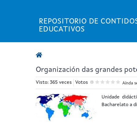
Ir
o
contido
REPOSITORIO DE CONTIDO
principal
EDUCATIVOS
Organización das grandes pot
Visto: 365 veces
Votos
Aínda s
Unidade didáct
Bacharelato a d