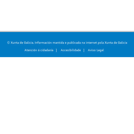
© Xunta de Galicia. Información mantida e publicada na internet pola Xunta de Galicia
Atención á cidadanía
Accesibilidade
Aviso Legal