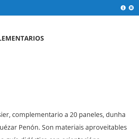
?
Men
PLEMENTARIOS
ier, complementario a 20 paneles, dunha
lquézar Penón. Son materiais aproveitables