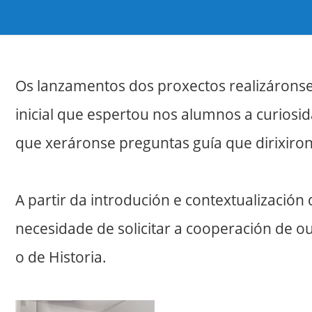
2. Lanzamento do proxecto
Os lanzamentos dos proxectos realizárons
inicial que espertou nos alumnos a curiosi
que xeráronse preguntas guía que dirixiron 
A partir da introdución e contextualizaci
necesidade de solicitar a cooperación de o
o de Historia.