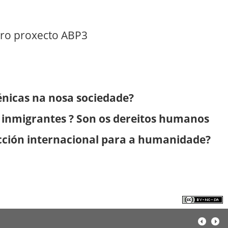
iro proxecto ABP3
énicas na nosa sociedade?
s inmigrantes ? Son os dereitos humanos
cción internacional para a humanidade?
Licenciado
baixo a
Licenza
«
Anter
Se
Creative